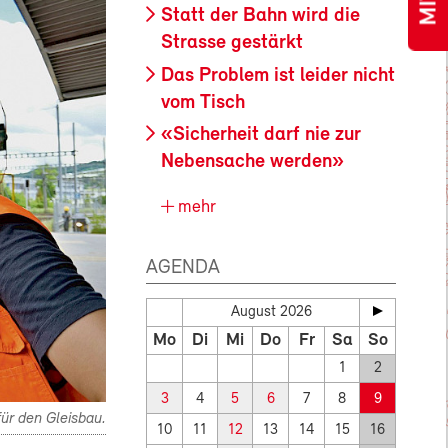
Statt der Bahn wird die
Strasse gestärkt
Das Problem ist leider nicht
vom Tisch
«Sicherheit darf nie zur
Nebensache werden»
mehr
AGENDA
August 2026
Mo
Di
Mi
Do
Fr
Sa
So
1
2
3
4
5
6
7
8
9
für den Gleisbau.
10
11
12
13
14
15
16