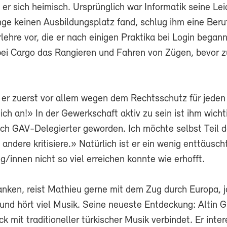
t er sich heimisch. Ursprünglich war Informatik seine Le
nge keinen Ausbildungsplatz fand, schlug ihm eine Beru
rlehre vor, die er nach einigen Praktika bei Login begann
bei Cargo das Rangieren und Fahren von Zügen, bevor zu
r zuerst vor allem wegen dem Rechtsschutz für jeden 
h an!» In der Gewerkschaft aktiv zu sein ist ihm wicht
ich GAV-Delegierter geworden. Ich möchte selbst Teil 
h andere kritisiere.» Natürlich ist er ein wenig enttäusch
eg/innen nicht so viel erreichen konnte wie erhofft.
anken, reist Mathieu gerne mit dem Zug durch Europa, j
und hört viel Musik. Seine neueste Entdeckung: Altin G
k mit traditioneller türkischer Musik verbindet. Er inter