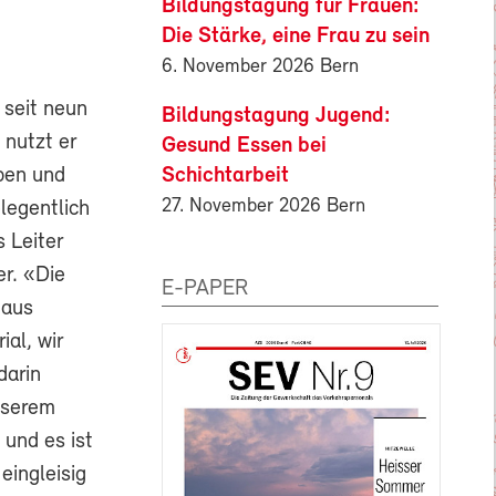
Bildungstagung für Frauen:
Die Stärke, eine Frau zu sein
6. November 2026 Bern
 seit neun
Bildungstagung Jugend:
 nutzt er
Gesund Essen bei
Schichtarbeit
aben und
27. November 2026 Bern
legentlich
 Leiter
er. «Die
E-PAPER
 aus
ial, wir
darin
nserem
und es ist
eingleisig