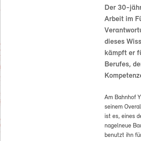
Der 30-jähr
Arbeit im F
Verantwortu
dieses Wiss
kämpft er f
Berufes, de
Kompetenze
Am Bahnhof Yv
seinem Overal
ist es, eines 
nagelneue Bau
benutzt ihn fü