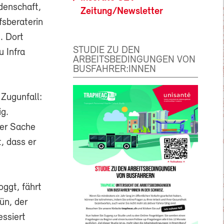
idenschaft,
Zeitung/Newsletter
fsberaterin
. Dort
STUDIE ZU DEN
 Infra
ARBEITSBEDINGUNGEN VON
BUSFAHRER:INNEN
Zugunfall:
ig.
der Sache
t, dass er
oggt, fährt
ün, der
essiert