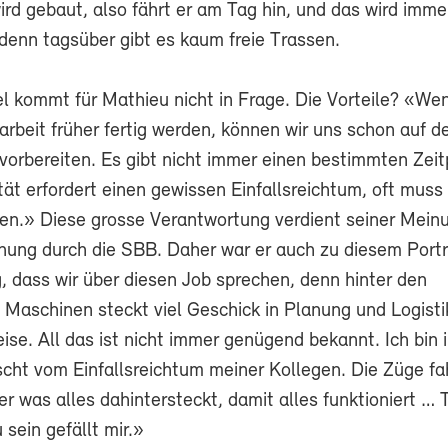
ird gebaut, also fährt er am Tag hin, und das wird imme
 denn tagsüber gibt es kaum freie Trassen.
l kommt für Mathieu nicht in Frage. Die Vorteile? «Wen
rbeit früher fertig werden, können wir uns schon auf d
vorbereiten. Es gibt nicht immer einen bestimmten Zeit
ität erfordert einen gewissen Einfallsreichtum, oft muss 
en.» Diese grosse Verantwortung verdient seiner Mein
ung durch die SBB. Daher war er auch zu diesem Portra
g, dass wir über diesen Job sprechen, denn hinter den
 Maschinen steckt viel Geschick in Planung und Logistik
ise. All das ist nicht immer genügend bekannt. Ich bin
scht vom Einfallsreichtum meiner Kollegen. Die Züge f
r was alles dahintersteckt, damit alles funktioniert … T
sein gefällt mir.»