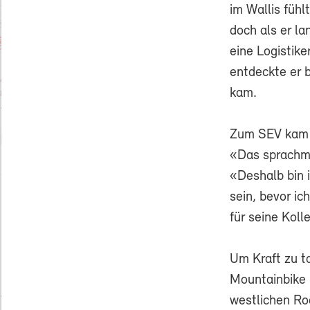
im Wallis fühl
doch als er la
eine Logistike
entdeckte er 
kam.
Zum SEV kam e
«Das sprachmic
«Deshalb bin 
sein, bevor ic
für seine Koll
Um Kraft zu t
Mountainbike 
westlichen Roc