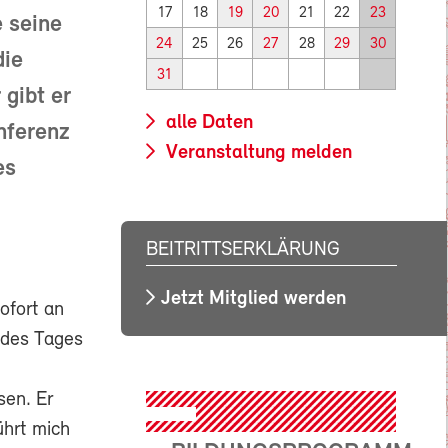
17
18
19
20
21
22
23
e seine
24
25
26
27
28
29
30
die
31
 gibt er
alle Daten
nferenz
Veranstaltung melden
es
BEITRITTSERKLÄRUNG
Jetzt Mitglied werden
ofort an
 des Tages
sen. Er
ührt mich