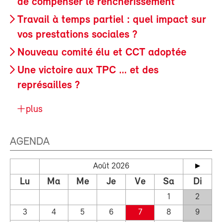
de compenser le renchérissement
Travail à temps partiel : quel impact sur
vos prestations sociales ?
Nouveau comité élu et CCT adoptée
Une victoire aux TPC … et des
représailles ?
plus
AGENDA
Août 2026
Lu
Ma
Me
Je
Ve
Sa
Di
1
2
3
4
5
6
7
8
9