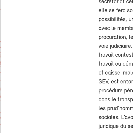
secrétariat cen
elle se fera s
possibilités, 
avec le membr
procuration, l
voie judiciair
travail contes
travail ou dém
et caisse-mala
SEV, est entam
procédure pén
dans le transp
les prud’homme
sociales. L’av
juridique du se