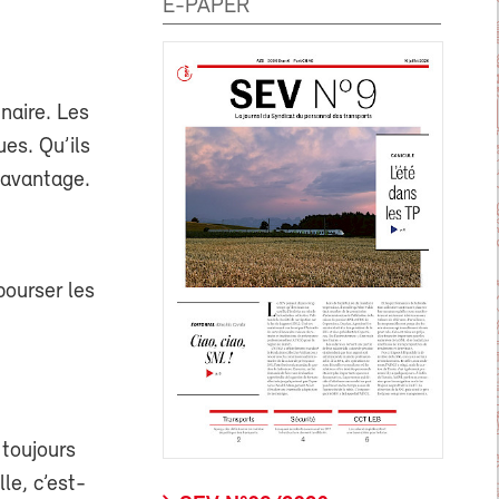
E-PAPER
naire. Les
es. Qu’ils
davantage.
bourser les
 toujours
le, c’est-