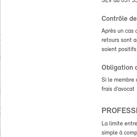
SEV au 031 357
Contrôle de
Après un cas d
retours sont a
soient positif
Obligation
Si le membre q
frais d’avocat
PROFESSI
La limite entr
simple à compr