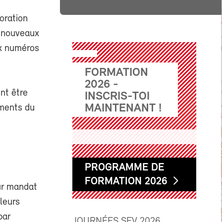
oration
e nouveaux
x numéros
FORMATION
2026 -
nt être
INSCRIS-TOI
MAINTENANT !
uments du
PROGRAMME DE
FORMATION 2026
sur mandat
leurs
par
JOURNÉES SEV 2026