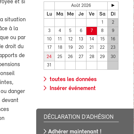
royée et si
Août 2026
Lu
Ma
Me
Je
Ve
Sa
Di
a situation
1
2
âce à la
3
4
5
6
7
8
9
ique ou par
10
11
12
13
14
15
16
de droit du
17
18
19
20
21
22
23
rapports de
24
25
26
27
28
29
30
 pensions
31
conseil
toutes les données
intes,
Insérer événement
 ou danger
s devant
nces
DÉCLARATION D’ADHÉSION
on
Adhérer maintenant !