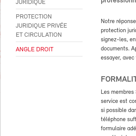
professionn
JURIDIQUE
PROTECTION
Notre réponse
JURIDIQUE PRIVÉE
protection jur
ET CIRCULATION
signez-les, en
documents. Ap
ANGLE DROIT
essayer, avec v
FORMALIT
Les membres SE
service est c
si possible dan
téléphone suff
formulaire adé