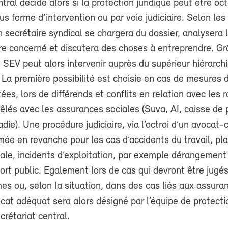
tral décide alors si la protection juridique peut être oct
ous forme d’intervention ou par voie judiciaire. Selon les
un secrétaire syndical se chargera du dossier, analysera l
e concerné et discutera des choses à entreprendre. Gr
e SEV peut alors intervenir auprès du supérieur hiérarch
e. La première possibilité est choisie en cas de mesures 
tées, lors de différends et conflits en relation avec les 
êlés avec les assurances sociales (Suva, AI, caisse de
die). Une procédure judiciaire, via l’octroi d’un avocat-
ée en revanche pour les cas d’accidents du travail, pla
ale, incidents d’exploitation, par exemple dérangement
ort public. Egalement lors de cas qui devront être jugé
s ou, selon la situation, dans des cas liés aux assura
ocat adéquat sera alors désigné par l’équipe de protecti
crétariat central.