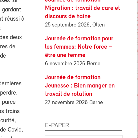
sés lui
Migration : travail de care et
n gardant
discours de haine
t réussi à
25 septembre 2026, Olten
t
 des deux
Journée de formation pour
ires de
les femmes: Notre force –
être une femme
 de
6 novembre 2026 Berne
Journée de formation
dernières
Jeunesse : Bien manger en
 perdre.
travail de rotation
i parce
27 novembre 2026 Berne
es trains
curité,
E-PAPER
 de Covid,