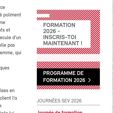
nce
dé poliment
mme
FORMATION
ts et
2026 -
INSCRIS-TOI
recule d’un
MAINTENANT !
elle pas
 femme, qui
aques
PROGRAMME DE
FORMATION 2026
rises en
lient l’a
JOURNÉES SEV 2026
e
Journée de formation