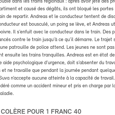
ouble dans les trains régionaux : après avoir jeté des p
timent et causé des dégâts, ils ont bloqué les portes 
in de repartir. Andreas et le conducteur tentent de dis
onducteur est bousculé, un poing se lève, et Andreas uti
oivre. Il s’enfuit avec le conducteur dans le train. Des p
ancés contre le train jusqu’à ce qu’il démarre. Le trajet
une patrouille de police attend. Les jeunes ne sont pas
nt ensuite les trains tranquilles. Andreas est en état de
e aide psychologique d’urgence, doit s’absenter du trav
 et ne travaille que pendant la journée pendant quelqu
uva n’accepte aucune atteinte à la capacité de travail.
idéré comme un accident mineur et pris en charge par l
aladie.
 COLÈRE POUR 1 FRANC 40