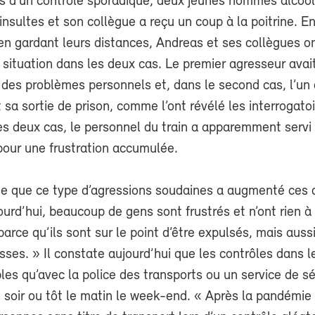
s d’un contrôle sporadique, deux jeunes hommes alcooli
insultes et son collègue a reçu un coup à la poitrine. E
en gardant leurs distances, Andreas et ses collègues on
situation dans les deux cas. Le premier agresseur avai
es problèmes personnels et, dans le second cas, l’un
sa sortie de prison, comme l’ont révélé les interrogato
es deux cas, le personnel du train a apparemment servi
pour une frustration accumulée.
e que ce type d’agressions soudaines a augmenté ces 
urd’hui, beaucoup de gens sont frustrés et n’ont rien à
arce qu’ils sont sur le point d’être expulsés, mais auss
isses. » Il constate aujourd’hui que les contrôles dans l
les qu’avec la police des transports ou un service de sé
e soir ou tôt le matin le week-end. « Après la pandémie