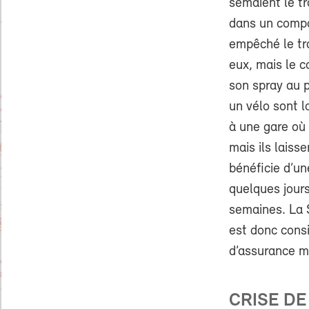
semaient le tr
dans un compar
empêché le tra
eux, mais le c
son spray au p
un vélo sont l
à une gare où 
mais ils laisse
bénéficie d’un
quelques jours
semaines. La S
est donc cons
d’assurance m
CRISE DE