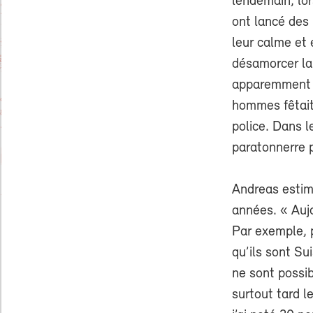
lendemain, lor
ont lancé des 
leur calme et 
désamorcer la 
apparemment d
hommes fêtait 
police. Dans l
paratonnerre 
Andreas estim
années. « Aujo
Par exemple, p
qu’ils sont Su
ne sont possib
surtout tard l