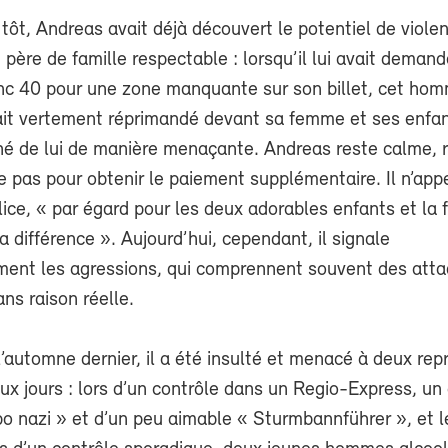
 tôt, Andreas avait déjà découvert le potentiel de viole
 père de famille respectable : lorsqu’il lui avait deman
anc 40 pour une zone manquante sur son billet, cet ho
vait vertement réprimandé devant sa femme et ses enfan
ché de lui de manière menaçante. Andreas reste calme, 
te pas pour obtenir le paiement supplémentaire. Il n’app
lice, « par égard pour les deux adorables enfants et la
la différence ». Aujourd’hui, cependant, il signale
ent les agressions, qui comprennent souvent des att
ns raison réelle.
’automne dernier, il a été insulté et menacé à deux rep
ux jours : lors d’un contrôle dans un Regio-Express, un c
po nazi » et d’un peu aimable « Sturmbannführer », et l