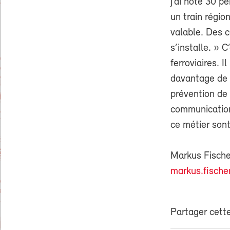
j’ai noté 30 p
un train régio
valable. Des c
s’installe. »
ferroviaires. I
davantage de 
prévention de 
communication,
ce métier sont
Markus Fische
markus.fische
Partager cette