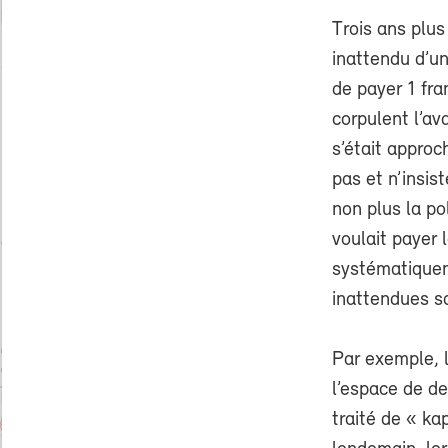
Trois ans plus
inattendu d’un
de payer 1 fr
corpulent l’a
s’était appro
pas et n’insis
non plus la po
voulait payer 
systématiquem
inattendues sa
Par exemple, l
l’espace de de
traité de « ka