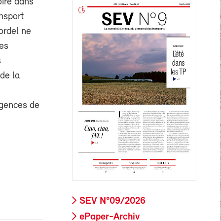
oire dans
ansport
ordel ne
ses
s
de la
igences de
SEV N°09/2026
ePaper-Archiv