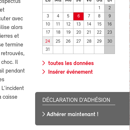
Lu
Ma
Me
Je
Ve
Sa
Di
rospectus
1
2
et
3
4
5
6
7
8
9
cuter avec
10
11
12
13
14
15
16
lise alors
17
18
19
20
21
22
23
ierres et
24
25
26
27
28
29
30
 se termine
31
 retrouvés,
 choc. Il
toutes les données
ail pendant
Insérer événement
es
 L’incident
a caisse
DÉCLARATION D’ADHÉSION
Adhérer maintenant !