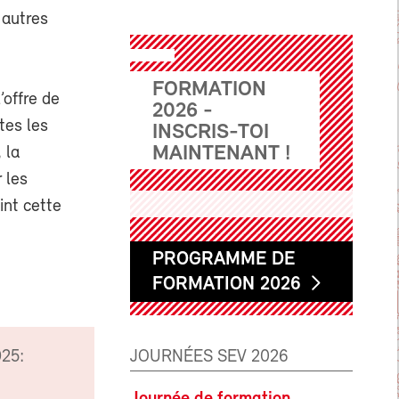
 autres
FORMATION
’offre de
2026 -
tes les
INSCRIS-TOI
MAINTENANT !
 la
 les
int cette
PROGRAMME DE
FORMATION 2026
JOURNÉES SEV 2026
025:
Journée de formation