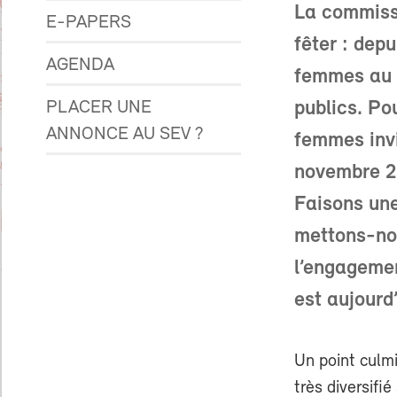
La commiss
E-PAPERS
fêter : dep
AGENDA
femmes au s
PLACER UNE
publics. Po
ANNONCE AU SEV ?
femmes invi
novembre 20
Faisons une
mettons-nou
l’engagemen
est aujourd’
Un point culm
très diversifié