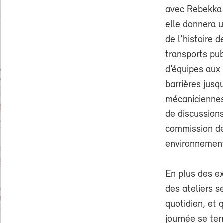
avec Rebekka W
elle donnera u
de l’histoire 
transports pub
d’équipes aux
barrières jusq
mécaniciennes 
de discussion
commission des
environnement
En plus des ex
des ateliers s
quotidien, et q
journée se te