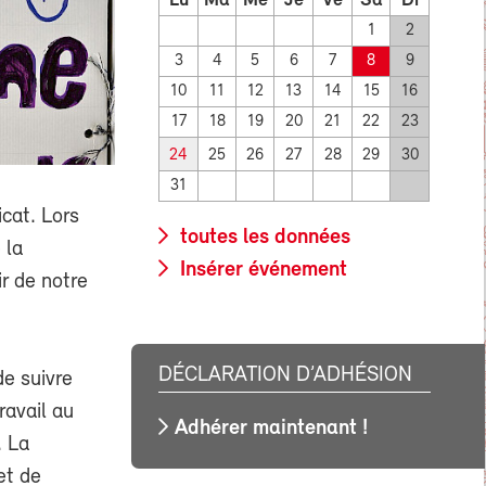
Lu
Ma
Me
Je
Ve
Sa
Di
1
2
3
4
5
6
7
8
9
10
11
12
13
14
15
16
17
18
19
20
21
22
23
24
25
26
27
28
29
30
31
cat. Lors
toutes les données
 la
Insérer événement
r de notre
DÉCLARATION D’ADHÉSION
de suivre
ravail au
Adhérer maintenant !
. La
et de