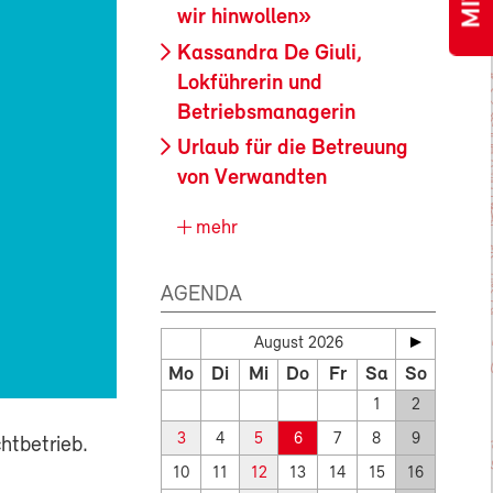
wir hinwollen»
Kassandra De Giuli,
Lokführerin und
Betriebsmanagerin
Urlaub für die Betreuung
von Verwandten
mehr
AGENDA
August 2026
Mo
Di
Mi
Do
Fr
Sa
So
1
2
3
4
5
6
7
8
9
htbetrieb.
10
11
12
13
14
15
16