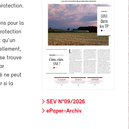
protection.
ns pour la
protection
t qu'un
rellement,
 se trouve
ar
é ne peut
 si la
SEV N°09/2026
ePaper-Archiv