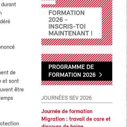
 durant
FORMATION
n
2026 -
idéré
INSCRIS-TOI
MAINTENANT !
rononcé
PROGRAMME DE
ment de
FORMATION 2026
e et sont
euvent être
JOURNÉES SEV 2026
gtemps
Journée de formation
Migration : travail de care et
rotection
discours de haine