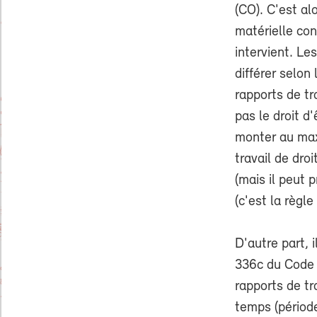
(CO). C'est al
matérielle con
intervient. Le
différer selon
rapports de tr
pas le droit d
monter au maxi
travail de dro
(mais il peut p
(c'est la règl
D'autre part, 
336c du Code d
rapports de tr
temps (période