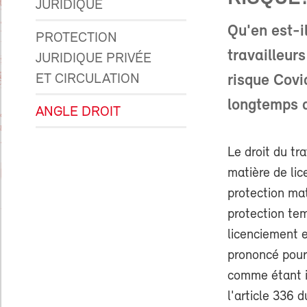
JURIDIQUE
Qu'en est-i
PROTECTION
travailleur
JURIDIQUE PRIVÉE
ET CIRCULATION
risque Covi
longtemps q
ANGLE DROIT
Le droit du tra
matière de lic
protection mat
protection tem
licenciement es
prononcé pour
comme étant i
l'article 336 