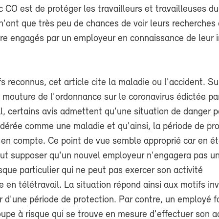
c CO est de protéger les travailleurs et travailleuses d
 n'ont que très peu de chances de voir leurs recherches
être engagés par un employeur en connaissance de leur 
s reconnus, cet article cite la maladie ou l'accident. Su
 mouture de l'ordonnance sur le coronavirus édictée par
l, certains avis admettent qu'une situation de danger pa
idérée comme une maladie et qu'ainsi, la période de pr
e en compte. Ce point de vue semble approprié car en é
peut supposer qu'un nouvel employeur n'engagera pas u
sque particulier qui ne peut pas exercer son activité
e en télétravail. La situation répond ainsi aux motifs i
r d'une période de protection. Par contre, un employé f
oupe à risque qui se trouve en mesure d'effectuer son ac