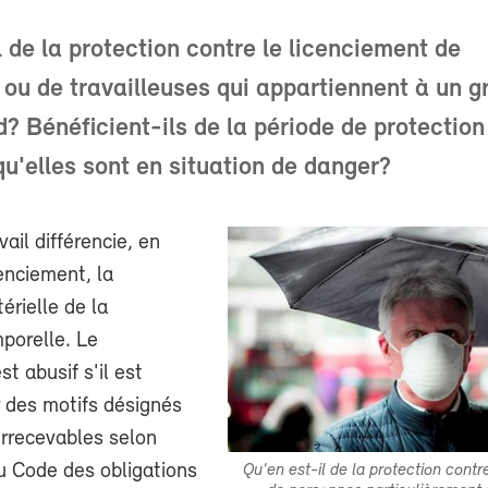
l de la protection contre le licenciement de
s ou de travailleuses qui appartiennent à un g
d? Bénéficient-ils de la période de protection
u'elles sont en situation de danger?
vail différencie, en
enciement, la
érielle de la
porelle. Le
t abusif s'il est
 des motifs désignés
rrecevables selon
du Code des obligations
Qu'en est-il de la protection contr