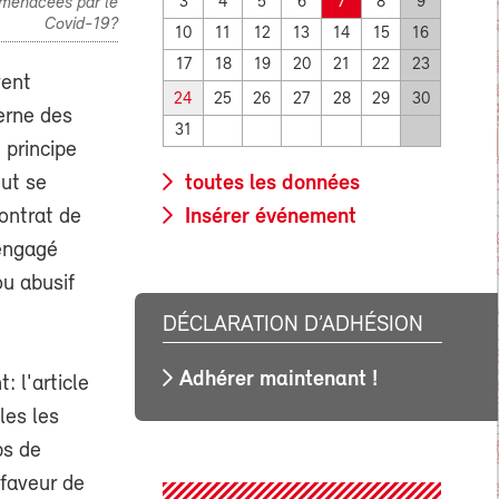
 menacées par le
3
4
5
6
7
8
9
Covid-19?
10
11
12
13
14
15
16
17
18
19
20
21
22
23
vent
24
25
26
27
28
29
30
cerne des
31
 principe
eut se
toutes les données
contrat de
Insérer événement
éengagé
ou abusif
DÉCLARATION D’ADHÉSION
Adhérer maintenant !
: l'article
les les
ps de
 faveur de