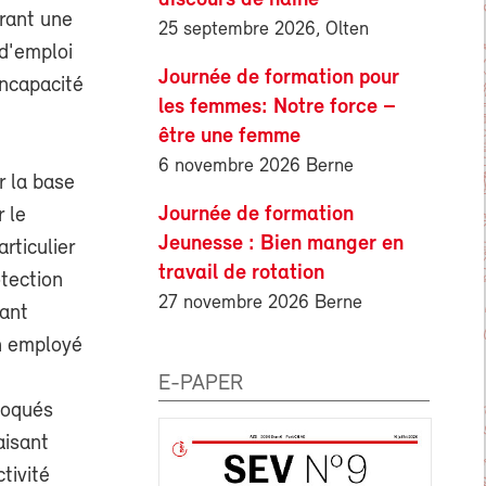
urant une
25 septembre 2026, Olten
 d'emploi
Journée de formation pour
incapacité
les femmes: Notre force –
être une femme
6 novembre 2026 Berne
r la base
Journée de formation
 le
Jeunesse : Bien manger en
rticulier
travail de rotation
otection
27 novembre 2026 Berne
tant
n employé
E-PAPER
nvoqués
aisant
tivité