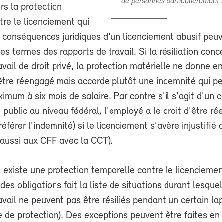
de personnes particulièrement
ors la protection
tre le licenciement qui
s conséquences juridiques d'un licenciement abusif peu
 les termes des rapports de travail. Si la résiliation con
avail de droit privé, la protection matérielle ne donne en
'être réengagé mais accorde plutôt une indemnité qui p
mum à six mois de salaire. Par contre s'il s'agit d'un 
it public au niveau fédéral, l'employé a le droit d'être r
référer l'indemnité) si le licenciement s'avère injustifié 
e aussi aux CFF avec la CCT).
il existe une protection temporelle contre le licenciement
es obligations fait la liste de situations durant lesquel
avail ne peuvent pas être résiliés pendant un certain la
 de protection). Des exceptions peuvent être faites en