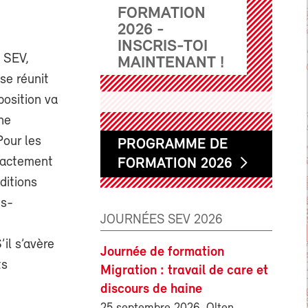
FORMATION
2026 -
INSCRIS-TOI
, SEV,
MAINTENANT !
se réunit
position va
ne
Pour les
PROGRAMME DE
exactement
FORMATION 2026
ditions
us-
JOURNÉES SEV 2026
il s’avère
Journée de formation
ts
Migration : travail de care et
discours de haine