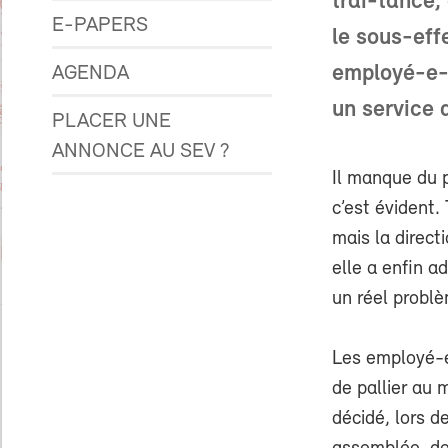
trai-tance,
E-PAPERS
le sous-effe
employé-e-
AGENDA
un service 
PLACER UNE
ANNONCE AU SEV ?
Il manque du 
c’est évident.
mais la direct
elle a enfin ad
un réel probl
Les employé-e
de pallier au 
décidé, lors d