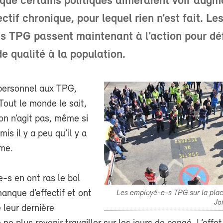
 que certains politiques aimeraient voir augm
ctif chronique, pour lequel rien n’est fait. Le
s TPG passent maintenant à l’action pour dé
de qualité à la population.
personnel aux TPG,
 Tout le monde le sait,
ion n’agit pas, même si
mis il y a peu qu’il y a
ème.
-s en ont ras le bol
manque d’effectif et ont
Les employé-e-s TPG sur la plac
Jo
e leur dernière