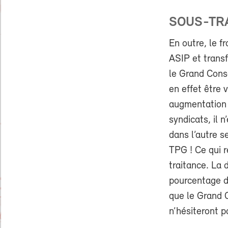
SOUS-TRA
En outre, le 
ASIP et transf
le Grand Conse
en effet être
augmentation 
syndicats, il 
dans l’autre s
TPG ! Ce qui r
traitance. La 
pourcentage de
que le Grand C
n’hésiteront p