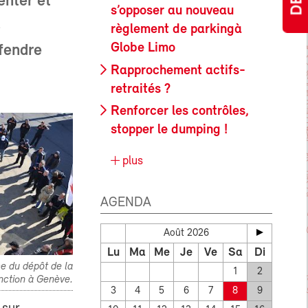
enter et
s’opposer au nouveau
s
règlement de parkingà
Globe Limo
fendre
Rapprochement actifs-
retraités ?
Renforcer les contrôles,
stopper le dumping !
plus
AGENDA
Août 2026
Lu
Ma
Me
Je
Ve
Sa
Di
e du dépôt de la
1
2
nction à Genève.
3
4
5
6
7
8
9