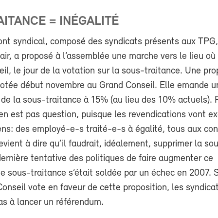
ITANCE = INÉGALITÉ
front syndical, composé des syndicats présents aux TPG
air, a proposé à l’assemblée une marche vers le lieu où 
il, le jour de la votation sur la sous-traitance. Une pro
 votée début novembre au Grand Conseil. Elle emande u
de la sous-traitance à 15% (au lieu des 10% actuels). 
n’en est pas question, puisque les revendications vont 
ens: des employé-e-s traité-e-s à égalité, tous aux con
evient à dire qu’il faudrait, idéalement, supprimer la so
dernière tentative des politiques de faire augmenter ce
 sous-traitance s’était soldée par un échec en 2007. S’
onseil vote en faveur de cette proposition, les syndica
as à lancer un référendum.