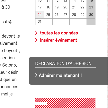
 sur
10
11
12
13
14
15
16
0 à 30
17
18
19
20
21
22
23
,
24
25
26
27
28
29
30
icats).
31
toutes les données
s devant le
Insérer événement
ssivement.
e boycott,
 section
DÉCLARATION D’ADHÉSION
e Solano,
eur désir
Adhérer maintenant !
ctique en
 annoncés
 moi je