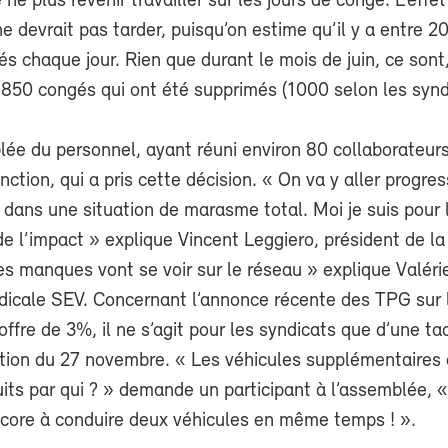
ne plus revenir travailler sur les jours de congé. L’effet
 ne devrait pas tarder, puisqu’on estime qu’il y a entre 2
s chaque jour. Rien que durant le mois de juin, ce sont
 850 congés qui ont été supprimés (1000 selon les synd
lée du personnel, ayant réuni environ 80 collaborateur
nction, qui a pris cette décision. « On va y aller progre
ans une situation de marasme total. Moi je suis pour l
de l’impact » explique Vincent Leggiero, président de la
s manques vont se voir sur le réseau » explique Valéri
dicale SEV. Concernant l’annonce récente des TPG sur l
offre de 3%, il ne s’agit pour les syndicats que d’une ta
ation du 27 novembre. « Les véhicules supplémentaires
its par qui ? » demande un participant à l’assemblée, «
encore à conduire deux véhicules en même temps ! ».