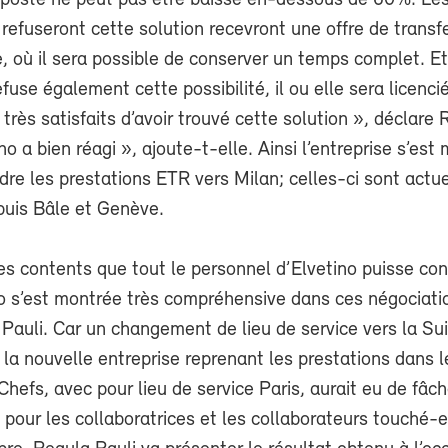
poste ne peut pas être baissé en-dessous de 60%. Le
refuseront cette solution recevront une offre de transf
 où il sera possible de conserver un temps complet. Et
fuse également cette possibilité, il ou elle sera licenci
ès satisfaits d’avoir trouvé cette solution », déclare 
no a bien réagi », ajoute-t-elle. Ainsi l’entreprise s’est
dre les prestations ETR vers Milan; celles-ci sont actu
puis Bâle et Genève.
 contents que tout le personnel d’Elvetino puisse con
no s’est montrée très compréhensive dans ces négociati
 Pauli. Car un changement de lieu de service vers la Su
 la nouvelle entreprise reprenant les prestations dans l
hefs, avec pour lieu de service Paris, aurait eu de fâc
pour les collaboratrices et les collaborateurs touché-