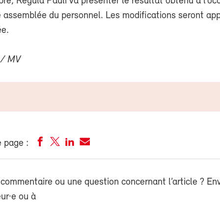
re, Regula Pauli va présenter le résultat obtenu à l’oc
e assemblée du personnel. Les modifications seront app
ée.
 / MV
 page :
commentaire ou une question concernant l’article ? En
eur·e ou à