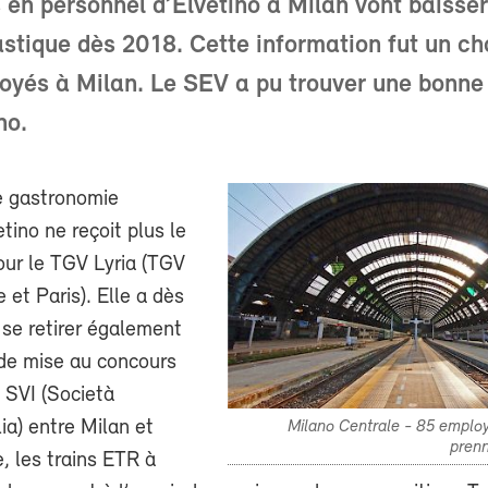
 en personnel d’Elvetino à Milan vont baisser
stique dès 2018. Cette information fut un ch
oyés à Milan. Le SEV a pu trouver une bonne 
no.
de gastronomie
etino ne reçoit plus le
ur le TGV Lyria (TGV
 et Paris). Elle a dès
 se retirer également
de mise au concours
s SVI (Società
lia) entre Milan et
Milano Centrale - 85 employ
prenn
e, les trains ETR à