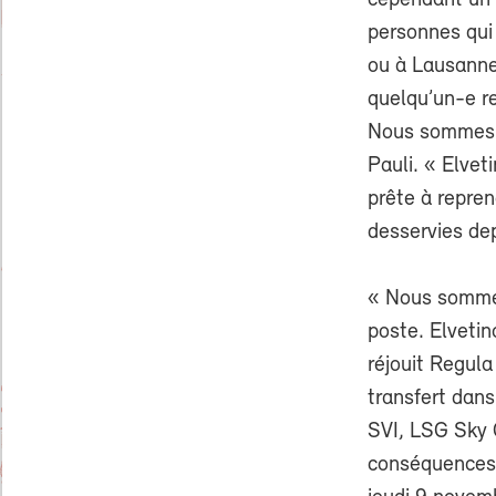
cependant un 
personnes qui 
ou à Lausanne,
quelqu’un-e re
Nous sommes tr
Pauli. « Elveti
prête à repren
desservies de
« Nous sommes
poste. Elveti
réjouit Regula
transfert dans
SVI, LSG Sky C
conséquences 