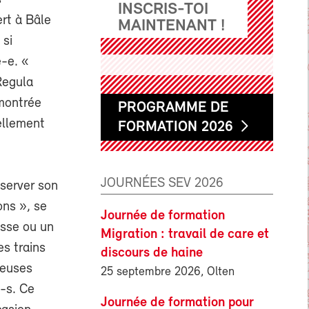
s
INSCRIS-TOI
ert à Bâle
MAINTENANT !
 si
é-e. «
Regula
 montrée
PROGRAMME DE
ellement
FORMATION 2026
JOURNÉES SEV 2026
server son
ons », se
Journée de formation
isse ou un
Migration : travail de care et
es trains
discours de haine
heuses
25 septembre 2026, Olten
e-s. Ce
Journée de formation pour