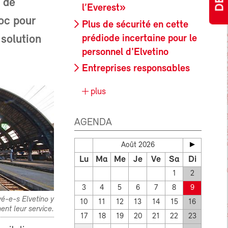
 de
l’Everest»
oc pour
Plus de sécurité en cette
prédiode incertaine pour le
solution
personnel d'Elvetino
Entreprises responsables
plus
AGENDA
Août 2026
Lu
Ma
Me
Je
Ve
Sa
Di
1
2
3
4
5
6
7
8
9
é-e-s Elvetino y
10
11
12
13
14
15
16
ent leur service.
17
18
19
20
21
22
23