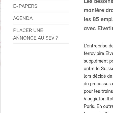
Les besoins
E-PAPERS
manière dra
AGENDA
les 85 empl
avec Elveti
PLACER UNE
ANNONCE AU SEV ?
L’entreprise 
ferroviaire Elv
supplément po
entre la Suisse
lors décidé de
du processus 
pour les train
Viaggiatori Ita
Paris. En outr