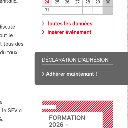
nitalia.
24
25
26
27
28
29
30
31
toutes les données
discuté
Insérer événement
out le
nt tous des
 du taux
DÉCLARATION D’ADHÉSION
Adhérer maintenant !
ée
, le SEV a
FORMATION
%,
2026 -