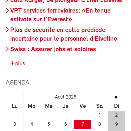
Lutz Karger, de plongeur à chef cuisinier
VPT services ferroviaires: «En tenue
estivale sur l’Everest»
Plus de sécurité en cette prédiode
incertaine pour le personnel d'Elvetino
Swiss : Assurer jobs et salaires
plus
AGENDA
Août 2026
Lu
Ma
Me
Je
Ve
Sa
Di
1
2
3
4
5
6
7
8
9