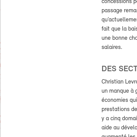
concessions po
passage remarq
qu’actuellemen
fait que la ba
une bonne cho
salaires.
DES SECT
Christian Lev
un manque à ga
économies qui 
prestations de
y a cinq domai
aide au dével