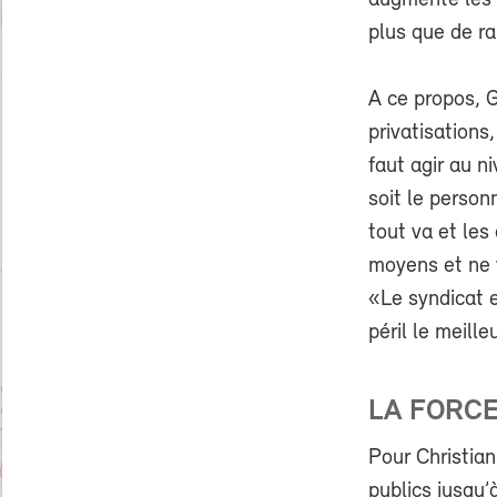
augmenté les b
plus que de ra
A ce propos, 
privatisations,
faut agir au n
soit le personn
tout va et les
moyens et ne v
«Le syndicat e
péril le meill
LA FORCE
Pour Christian
publics jusqu’