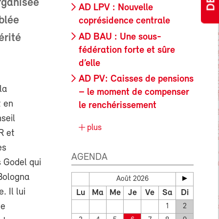
rganisée
AD LPV : Nouvelle
blée
coprésidence centrale
AD BAU : Une sous-
érité
fédération forte et sûre
d’elle
AD PV: Caisses de pensions
la
– le moment de compenser
t en
le renchérissement
seil
plus
R et
es
AGENDA
s Godel qui
 Bologna
Août 2026
 Il lui
Lu
Ma
Me
Je
Ve
Sa
Di
de
1
2