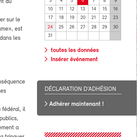
nt au
3
4
5
6
7
8
9
10
11
12
13
14
15
16
17
18
19
20
21
22
23
er sur le
24
25
26
27
28
29
30
 âme», est
31
 dans les
toutes les données
Insérer événement
onséquence
DÉCLARATION D’ADHÉSION
Les
Adhérer maintenant !
fédéral, il
publics,
lement a