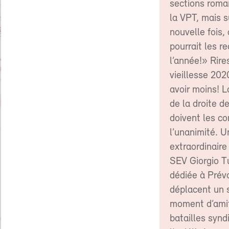
sections roma
la VPT, mais s
nouvelle fois,
pourrait les re
l’année!» Rire
vieillesse 202
avoir moins! L
de la droite d
doivent les c
l’unanimité. 
extraordinaire
SEV Giorgio T
dédiée à Prévo
déplacent un s
moment d’amit
batailles synd