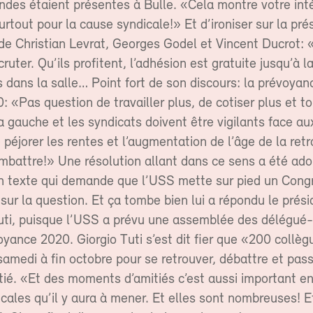
ndes étaient présentes à Bulle. «Cela montre votre int
urtout pour la cause syndicale!» Et d’ironiser sur la pr
 de Christian Levrat, Georges Godel et Vincent Ducrot:
cruter. Qu’ils profitent, l’adhésion est gratuite jusqu’à la
s dans la salle… Point fort de son discours: la prévoyan
0: «Pas question de travailler plus, de cotiser plus et t
a gauche et les syndicats doivent être vigilants face aux
e péjorer les rentes et l’augmentation de l’âge de la retr
ombattre!» Une résolution allant dans ce sens a été ad
Un texte qui demande que l’USS mette sur pied un Cong
 sur la question. Et ça tombe bien lui a répondu le prés
uti, puisque l’USS a prévu une assemblée des délégué
yance 2020. Giorgio Tuti s’est dit fier que «200 collèg
amedi à fin octobre pour se retrouver, débattre et pas
ié. «Et des moments d’amitiés c’est aussi important e
icales qu’il y aura à mener. Et elles sont nombreuses! E