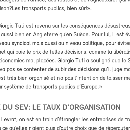
udgets de l’armée, des routes et de l’agriculture! Qui v
ison?Les transports publics, bien sûr!».
Giorgio Tuti est revenu sur les conséquences désastreu
 aussi bien en Angleterre qu’en Suède. Pour lui, il est év
iveau syndical mais aussi au niveau politique, pour évite
el qui paie le prix de telles décisions, comme la libéral
 économies mal placées. Giorgio Tuti a souligné que le
a pas se contenter de subir des décisions qu’il juge m
st très bien organisé et n’a pas l’intention de laisser m
eur système de transports publics d’Europe.»
 DU SEV: LE TAUX D’ORGANISATION
 Levrat, on est en train d’étrangler les entreprises de t
à ce qu’elles n’aient plus d’autre choix que de répercuter