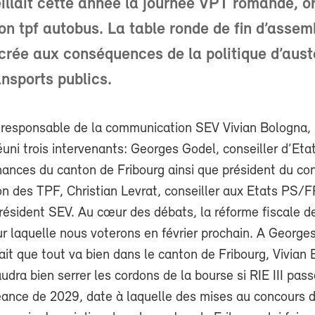
illait cette année la journée VPT romande, o
ion tpf autobus. La table ronde de fin d’assem
crée aux conséquences de la politique d’aust
ansports publics.
 responsable de la communication SEV Vivian Bologna, 
éuni trois intervenants: Georges Godel, conseiller d’Eta
ances du canton de Fribourg ainsi que président du con
on des TPF, Christian Levrat, conseiller aux Etats PS/F
président SEV. Au cœur des débats, la réforme fiscale d
ur laquelle nous voterons en février prochain. A George
 fait que tout va bien dans le canton de Fribourg, Vivian
audra bien serrer les cordons de la bourse si RIE III passe.
héance de 2029, date à laquelle des mises au concours 