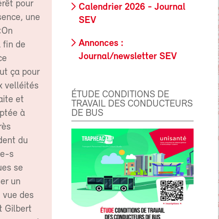
érêt pour
Calendrier 2026 - Journal
ésence, une
SEV
 «On
Annonces :
 fin de
Journal/newsletter SEV
ce
out ça pour
 velléités
ÉTUDE CONDITIONS DE
aite et
TRAVAIL DES CONDUCTEURS
DE BUS
optée à
rès
ident du
-e-s
ues se
ser un
n vue des
t Gilbert