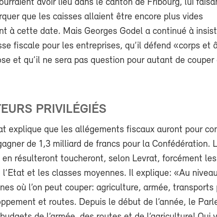
urraient avoir lieu dans le canton de Fribourg, lui faisa
uer que les caisses allaient être encore plus vides
t à cette date. Mais Georges Godel a continué à insist
isse fiscale pour les entreprises, qu’il défend «corps et
se et qu’il ne sera pas question pour autant de couper
EURS PRIVILÉGIÉS
rat explique que les allégements fiscaux auront pour c
gner de 1,3 milliard de francs pour la Confédération. 
en résulteront toucheront, selon Levrat, forcément les
 l’Etat et les classes moyennes. Il explique: «Au niveau 
nes où l’on peut couper: agriculture, armée, transports 
oppement et routes. Depuis le début de l’année, le Par