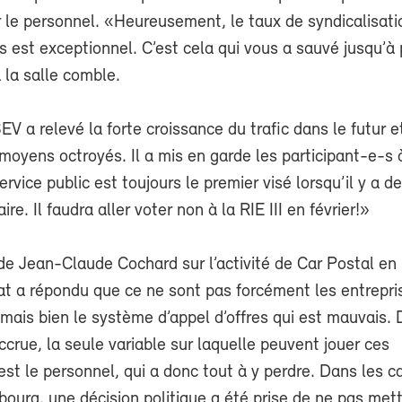
 le personnel. «Heureusement, le taux de syndicalisat
s est exceptionnel. C’est cela qui vous a sauvé jusqu’à
à la salle comble.
EV a relevé la forte croissance du trafic dans le futur e
moyens octroyés. Il a mis en garde les participant-e-s 
ervice public est toujours le premier visé lorsqu’il y a d
re. Il faudra aller voter non à la RIE III en février!»
de Jean-Claude Cochard sur l’activité de Car Postal en
at a répondu que ce ne sont pas forcément les entrepri
 mais bien le système d’appel d’offres qui est mauvais.
crue, la seule variable sur laquelle peuvent jouer ces
’est le personnel, qui a donc tout à y perdre. Dans les 
bourg, une décision politique a été prise de ne pas mett