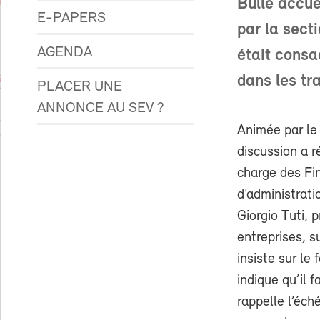
Bulle accue
E-PAPERS
par la sect
AGENDA
était consa
dans les tr
PLACER UNE
ANNONCE AU SEV ?
Animée par le
discussion a r
charge des Fin
d’administrati
Giorgio Tuti, 
entreprises, s
insiste sur le
indique qu’il f
rappelle l’éc