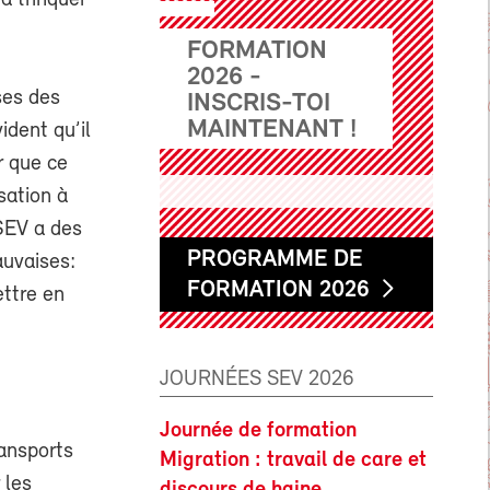
a trinquer
FORMATION
2026 -
ses des
INSCRIS-TOI
MAINTENANT !
ident qu’il
r que ce
isation à
 SEV a des
PROGRAMME DE
auvaises:
FORMATION 2026
ettre en
JOURNÉES SEV 2026
Journée de formation
ransports
Migration : travail de care et
 les
discours de haine