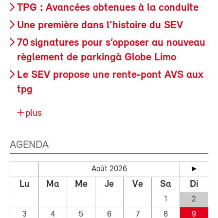
TPG : Avancées obtenues à la conduite
Une première dans l’histoire du SEV
70 signatures pour s’opposer au nouveau
règlement de parkingà Globe Limo
Le SEV propose une rente‑pont AVS aux
tpg
plus
AGENDA
Août 2026
Lu
Ma
Me
Je
Ve
Sa
Di
1
2
3
4
5
6
7
8
9