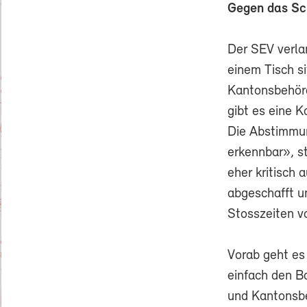
Gegen das Sc
Der SEV verlan
einem Tisch s
Kantonsbehörd
gibt es eine 
Die Abstimmun
erkennbar», st
eher kritisch
abgeschafft un
Stosszeiten vo
Vorab geht es
einfach den Ba
und Kantonsbe