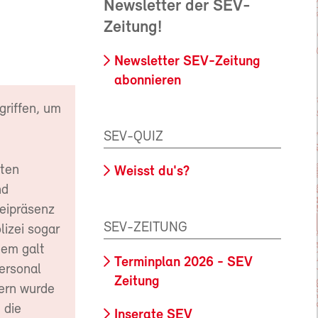
Newsletter der SEV-
Zeitung!
Newsletter SEV-Zeitung
abonnieren
riffen, um
SEV-QUIZ
eten
Weisst du's?
nd
zeipräsenz
SEV-ZEITUNG
izei sogar
dem galt
Terminplan 2026 - SEV
Personal
Zeitung
rern wurde
 die
Inserate SEV