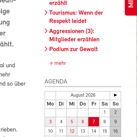
Jean-
erzählt
olge
Tourismus: Wenn der
Respekt leidet
fung
Aggressionen (3):
er
Mitglieder erzählen
ählt.
Podium zur Gewalt
mehr
al und
mehr
AGENDA
ind so über
August 2026
Mo
Di
Mi
Do
Fr
Sa
So
1
2
3
4
5
6
7
8
9
rieben.
10
11
12
13
14
15
16