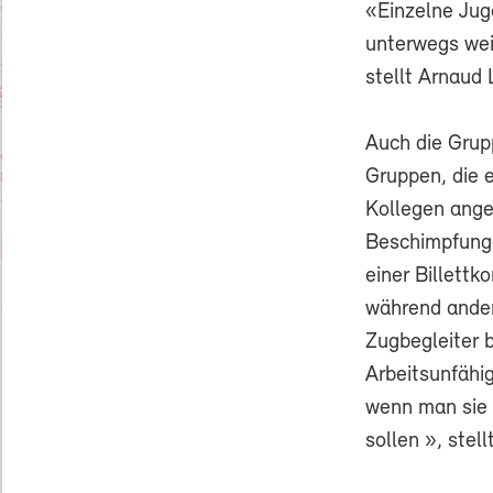
«Einzelne Jug
unterwegs weit
stellt Arnaud 
Auch die Grup
Gruppen, die 
Kollegen angeg
Beschimpfunge
einer Billettk
während ander
Zugbegleiter 
Arbeitsunfähi
wenn man sie n
sollen », stel