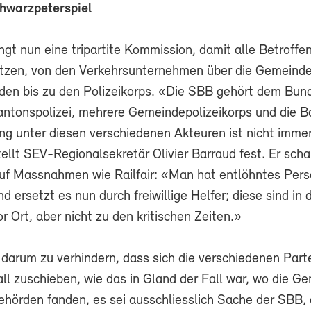
hwarzpeterspiel
gt nun eine tripartite Kommission, damit alle Betroffe
itzen, von den Verkehrsunternehmen über die Gemeind
en bis zu den Polizeikorps. «Die SBB gehört dem Bun
Kantonspolizei, mehrere Gemeindepolizeikorps und die B
g unter diesen verschiedenen Akteuren ist nicht immer
ellt SEV-Regionalsekretär Olivier Barraud fest. Er sch
 auf Massnahmen wie Railfair: «Man hat entlöhntes Pers
d ersetzt es nun durch freiwillige Helfer; diese sind in 
r Ort, aber nicht zu den kritischen Zeiten.»
 darum zu verhindern, dass sich die verschiedenen Part
ll zuschieben, wie das in Gland der Fall war, wo die G
hörden fanden, es sei ausschliesslich Sache der SBB, 