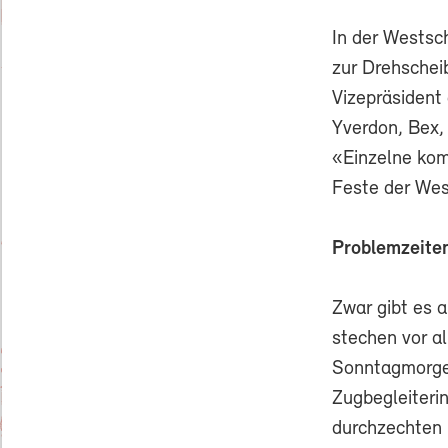
In der Westsc
zur Drehschei
Vizepräsiden
Yverdon, Bex,
«Einzelne kom
Feste der Wes
Problemzeite
Zwar gibt es a
stechen vor a
Sonntagmorgen
Zugbegleiteri
durchzechten 