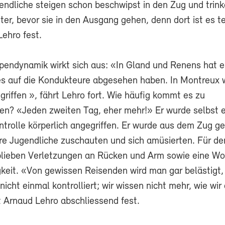
endliche steigen schon beschwipst in den Zug und trin
er, bevor sie in den Ausgang gehen, denn dort ist es t
Lehro fest.
pendynamik wirkt sich aus: «In Gland und Renens hat e
es auf die Kondukteure abgesehen haben. In Montreux
riffen », fährt Lehro fort. Wie häufig kommt es zu
n? «Jeden zweiten Tag, eher mehr!» Er wurde selbst e
ontrolle körperlich angegriffen. Er wurde aus dem Zug g
e Jugendliche zuschauten und sich amüsierten. Für de
blieben Verletzungen an Rücken und Arm sowie eine W
gkeit. «Von gewissen Reisenden wird man gar belästigt,
icht einmal kontrolliert; wir wissen nicht mehr, wie wir
lt Arnaud Lehro abschliessend fest.