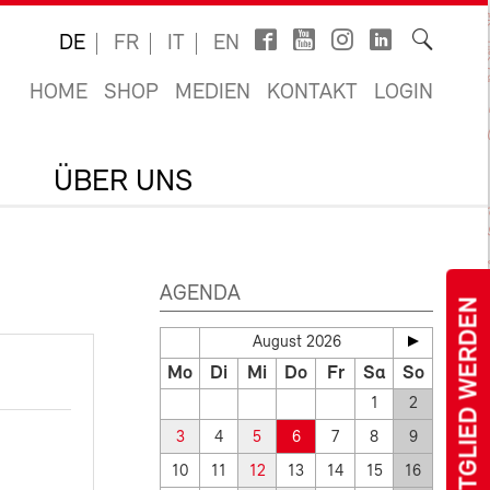
DE
FR
IT
EN
HOME
SHOP
MEDIEN
KONTAKT
LOGIN
ÜBER UNS
AGENDA
MITGLIED WERDEN
August 2026
Mo
Di
Mi
Do
Fr
Sa
So
1
2
3
4
5
6
7
8
9
10
11
12
13
14
15
16