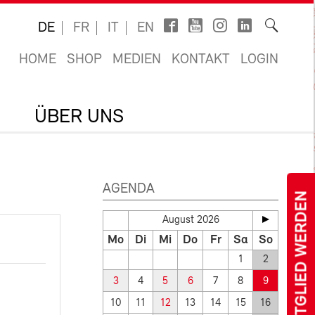
DE
FR
IT
EN
HOME
SHOP
MEDIEN
KONTAKT
LOGIN
ÜBER UNS
AGENDA
MITGLIED WERDEN
August 2026
Mo
Di
Mi
Do
Fr
Sa
So
1
2
3
4
5
6
7
8
9
10
11
12
13
14
15
16