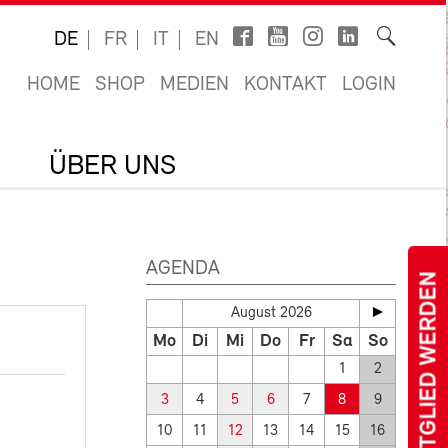
DE
FR
IT
EN
HOME
SHOP
MEDIEN
KONTAKT
LOGIN
ÜBER UNS
AGENDA
MITGLIED WERDEN
August 2026
Mo
Di
Mi
Do
Fr
Sa
So
1
2
3
4
5
6
7
8
9
10
11
12
13
14
15
16