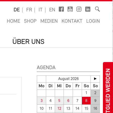
DE
FR
IT
EN
HOME
SHOP
MEDIEN
KONTAKT
LOGIN
ÜBER UNS
AGENDA
MITGLIED WERDEN
August 2026
Mo
Di
Mi
Do
Fr
Sa
So
1
2
3
4
5
6
7
8
9
10
11
12
13
14
15
16