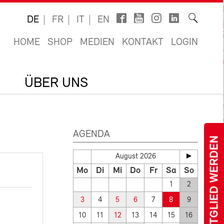
DE
FR
IT
EN
HOME
SHOP
MEDIEN
KONTAKT
LOGIN
ÜBER UNS
AGENDA
MITGLIED WERDEN
August 2026
Mo
Di
Mi
Do
Fr
Sa
So
1
2
3
4
5
6
7
8
9
10
11
12
13
14
15
16