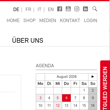
DE
FR
IT
EN
HOME
SHOP
MEDIEN
KONTAKT
LOGIN
ÜBER UNS
AGENDA
MITGLIED WERDEN
August 2026
Mo
Di
Mi
Do
Fr
Sa
So
1
2
3
4
5
6
7
8
9
10
11
12
13
14
15
16