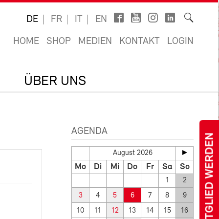
DE
FR
IT
EN
HOME
SHOP
MEDIEN
KONTAKT
LOGIN
ÜBER UNS
AGENDA
MITGLIED WERDEN
August 2026
Mo
Di
Mi
Do
Fr
Sa
So
1
2
3
4
5
6
7
8
9
10
11
12
13
14
15
16