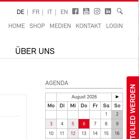
DE
FR
IT
EN
HOME
SHOP
MEDIEN
KONTAKT
LOGIN
ÜBER UNS
AGENDA
MITGLIED WERDEN
August 2026
Mo
Di
Mi
Do
Fr
Sa
So
1
2
3
4
5
6
7
8
9
10
11
12
13
14
15
16