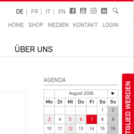
DE
FR
IT
EN
HOME
SHOP
MEDIEN
KONTAKT
LOGIN
ÜBER UNS
AGENDA
MITGLIED WERDEN
August 2026
Mo
Di
Mi
Do
Fr
Sa
So
1
2
3
4
5
6
7
8
9
10
11
12
13
14
15
16