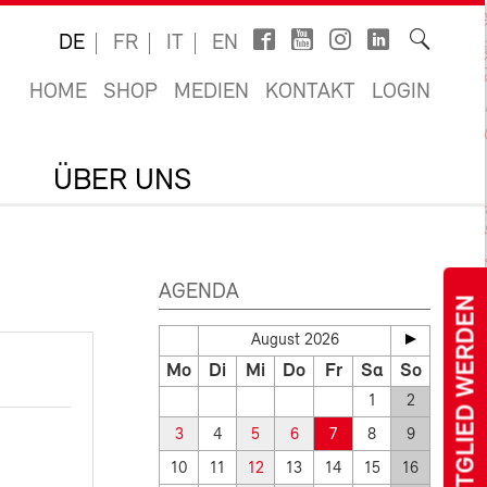
DE
FR
IT
EN
HOME
SHOP
MEDIEN
KONTAKT
LOGIN
ÜBER UNS
AGENDA
MITGLIED WERDEN
August 2026
Mo
Di
Mi
Do
Fr
Sa
So
1
2
3
4
5
6
7
8
9
10
11
12
13
14
15
16