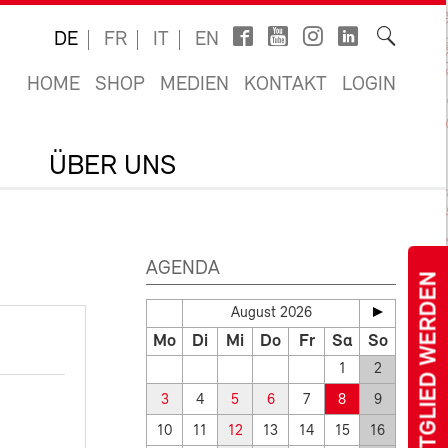
DE
FR
IT
EN
HOME
SHOP
MEDIEN
KONTAKT
LOGIN
ÜBER UNS
AGENDA
MITGLIED WERDEN
August 2026
Mo
Di
Mi
Do
Fr
Sa
So
1
2
3
4
5
6
7
8
9
10
11
12
13
14
15
16