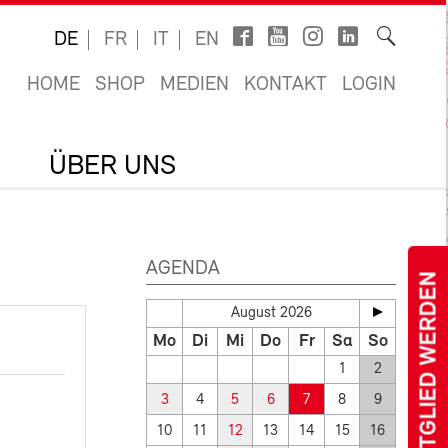
DE
FR
IT
EN
HOME
SHOP
MEDIEN
KONTAKT
LOGIN
ÜBER UNS
AGENDA
MITGLIED WERDEN
August 2026
Mo
Di
Mi
Do
Fr
Sa
So
1
2
3
4
5
6
7
8
9
10
11
12
13
14
15
16