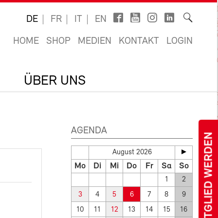
DE
FR
IT
EN
HOME
SHOP
MEDIEN
KONTAKT
LOGIN
ÜBER UNS
AGENDA
MITGLIED WERDEN
August 2026
Mo
Di
Mi
Do
Fr
Sa
So
1
2
3
4
5
6
7
8
9
10
11
12
13
14
15
16