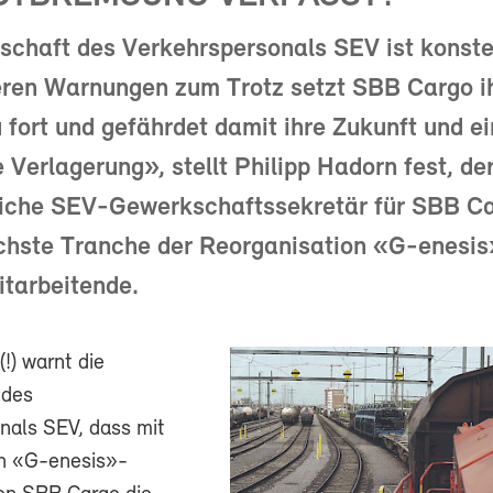
chaft des Verkehrspersonals SEV ist konster
eren Warnungen zum Trotz setzt SBB Cargo i
fort und gefährdet damit ihre Zukunft und e
e Verlagerung», stellt Philipp Hadorn fest, de
liche SEV-Gewerkschaftssekretär für SBB Ca
chste Tranche der Reorganisation «G-enesis»
tarbeitende.
!) warnt die
 des
nals SEV, dass mit
n «G-enesis»-