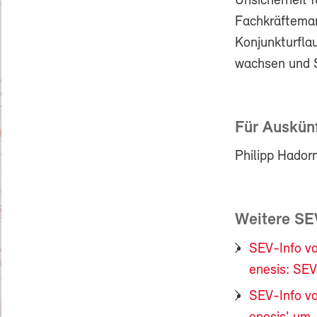
Unsicherheit 
Fachkräfteman
Konjunkturfla
wachsen und 
Für Auskünf
Philipp Hador
Weitere SE
SEV-Info v
enesis: SEV
SEV-Info v