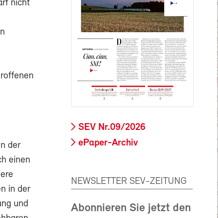
rf nicht
en
troffenen
SEV Nr.09/2026
ePaper-Archiv
n der
ch einen
tere
NEWSLETTER SEV-ZEITUNG
n in der
ung und
Abonnieren Sie jetzt den