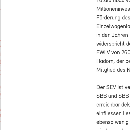
Totalumbau v
Millioneninves
Förderung de
Einzelwagenl
in den Jahren
widerspricht 
EWLV von 260 
Hadorn, der b
Mitglied des N
Der SEV ist v
SBB und SBB C
erreichbar dek
einfliessen l
ebenso wenig 