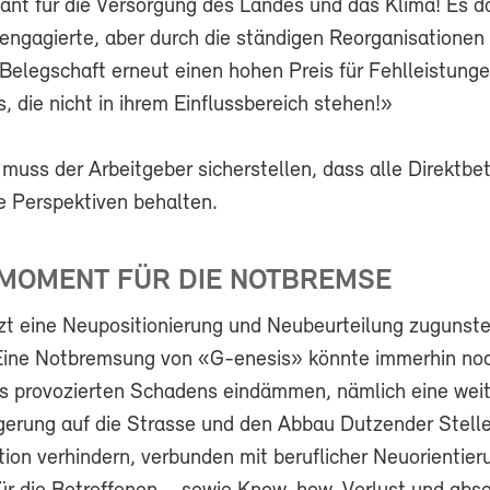
ant für die Versorgung des Landes und das Klima! Es da
 engagierte, aber durch die ständigen Reorganisationen
 Belegschaft erneut einen hohen Preis für Fehlleistung
 die nicht in ihrem Einflussbereich stehen!»
 muss der Arbeitgeber sicherstellen, dass alle Direktbe
he Perspektiven behalten.
 MOMENT FÜR DIE NOTBREMSE
tzt eine Neupositionierung und Neubeurteilung zugunste
Eine Notbremsung von «G-enesis» könnte immerhin no
its provozierten Schadens eindämmen, nämlich eine wei
gerung auf die Strasse und den Abbau Dutzender Stelle
ion verhindern, verbunden mit beruflicher Neuorientier