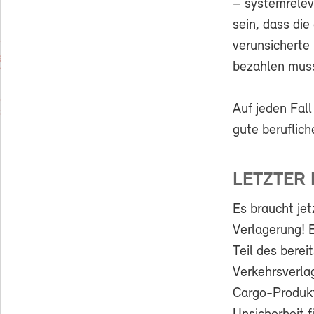
– systemrelev
sein, dass die
verunsicherte
bezahlen muss,
Auf jeden Fall
gute beruflic
LETZTER
Es braucht je
Verlagerung! 
Teil des bere
Verkehrsverla
Cargo-Produkt