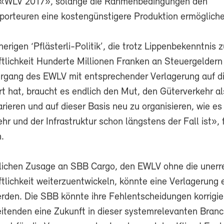
r «WLV 2017», solange die Rahmenbedingungen den
porteuren eine kostengünstigere Produktion ermögliche
herigen ‘Pflästerli-Politik’, die trotz Lippenbekenntnis z
ftlichkeit Hunderte Millionen Franken an Steuergeldern
rgang des EWLV mit entsprechender Verlagerung auf d
rt hat, braucht es endlich den Mut, den Güterverkehr al
arieren und auf dieser Basis neu zu organisieren, wie es
r und der Infrastruktur schon längstens der Fall ist», 
.
rlichen Zusage an SBB Cargo, den EWLV ohne die unerr
tlichkeit weiterzuentwickeln, könnte eine Verlagerung e
erden. Die SBB könnte ihre Fehlentscheidungen korrigi
eitenden eine Zukunft in dieser systemrelevanten Branc