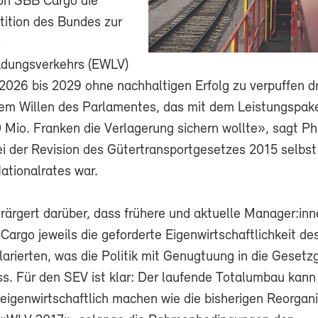
on SBB Cargo die
tition des Bundes zur
s
adungsverkehrs (EWLV)
 2026 bis 2029 ohne nachhaltigen Erfolg zu verpuffen d
dem Willen des Parlamentes, das mit dem Leistungspake
Mio. Franken die Verlagerung sichern wollte», sagt Phi
ei der Revision des Gütertransportgesetzes 2015 selbst
ationalrates war.
erärgert darüber, dass frühere und aktuelle Manager:in
argo jeweils die geforderte Eigenwirtschaftlichkeit de
larierten, was die Politik mit Genugtuung in die Geset
iess. Für den SEV ist klar: Der laufende Totalumbau ka
eigenwirtschaftlich machen wie die bisherigen Reorgan