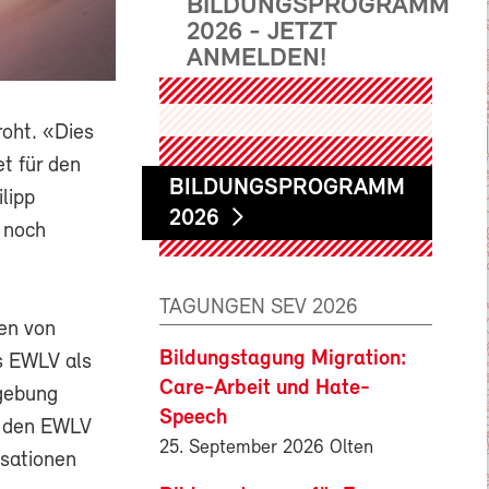
BILDUNGSPROGRAMM
2026 - JETZT
ANMELDEN!
roht. «Dies
t für den
BILDUNGSPROGRAMM
lipp
2026
 noch
TAGUNGEN SEV 2026
nen von
Bildungstagung Migration:
s EWLV als
Care-Arbeit und Hate-
zgebung
Speech
nn den EWLV
25. September 2026 Olten
isationen