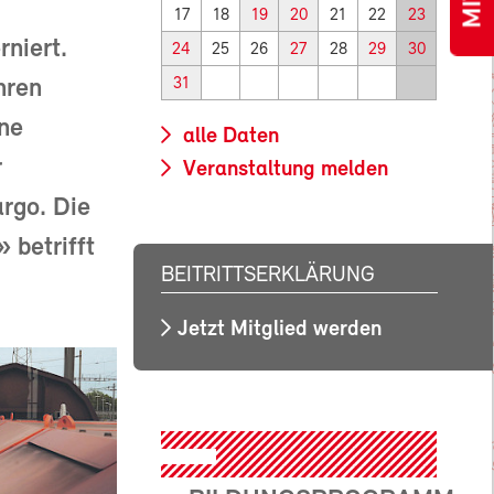
17
18
19
20
21
22
23
niert.
24
25
26
27
28
29
30
hren
31
ine
alle Daten
r
Veranstaltung melden
rgo. Die
 betrifft
BEITRITTSERKLÄRUNG
Jetzt Mitglied werden