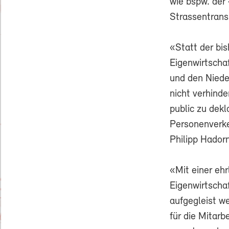
wie bspw. de
Strassentrans
«Statt der bis
Eigenwirtscha
und den Niede
nicht verhinde
public zu dekl
Personenverkeh
Philipp Hadorn
«Mit einer eh
Eigenwirtschaf
aufgegleist w
für die Mitarb