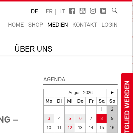
DE
FR
IT
HOME
SHOP
MEDIEN
KONTAKT
LOGIN
ÜBER UNS
AGENDA
MITGLIED WERDEN
August 2026
Mo
Di
Mi
Do
Fr
Sa
So
1
2
NG –
3
4
5
6
7
8
9
10
11
12
13
14
15
16