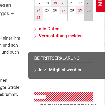
17
18
19
20
21
22
23
iesen
24
25
26
27
28
29
30
rges –
31
alle Daten
Veranstaltung melden
i einer ihm
n und sah
e und auch
BEITRITTSERKLÄRUNG
Jetzt Mitglied werden
inen
ngte Strafe
gebrummt.