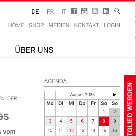
DE
FR
IT
HOME
SHOP
MEDIEN
KONTAKT
LOGIN
ÜBER UNS
AGENDA
MITGLIED WERDEN
August 2026
N. DER
Mo
Di
Mi
Do
Fr
Sa
So
1
2
GS
3
4
5
6
7
8
9
s vom
10
11
12
13
14
15
16