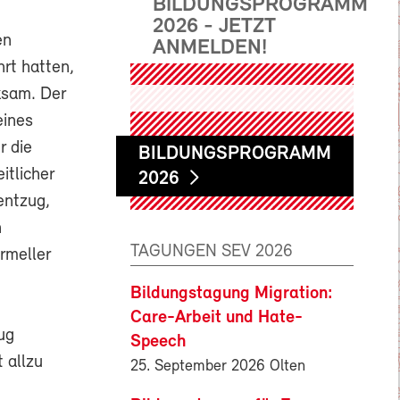
BILDUNGSPROGRAMM
2026 - JETZT
en
ANMELDEN!
hrt hatten,
ksam. Der
eines
r die
BILDUNGSPROGRAMM
itlicher
2026
entzug,
n
TAGUNGEN SEV 2026
rmeller
Bildungstagung Migration:
Care-Arbeit und Hate-
ug
Speech
 allzu
25. September 2026 Olten