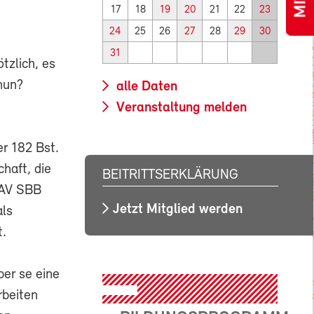
17
18
19
20
21
22
23
24
25
26
27
28
29
30
31
tzlich, es
nun?
alle Daten
Veranstaltung melden
er 182 Bst.
haft, die
BEITRITTSERKLÄRUNG
 GAV SBB
Jetzt Mitglied werden
als
t.
per se eine
rbeiten