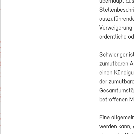
überhaupt ausz
Stellenbeschri
auszuführende
Verweigerung 
ordentliche o
Schwieriger is
zumutbaren Ar
einen Kündigun
der zumutbaren
Gesamtumständ
betroffenen M
Eine allgemein
werden kann, 