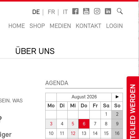
DE
FR
IT
HOME
SHOP
MEDIEN
KONTAKT
LOGIN
ÜBER UNS
AGENDA
MITGLIED WERDEN
August 2026
EIN. WAS
Mo
Di
Mi
Do
Fr
Sa
So
1
2
?
3
4
5
6
7
8
9
iger
10
11
12
13
14
15
16