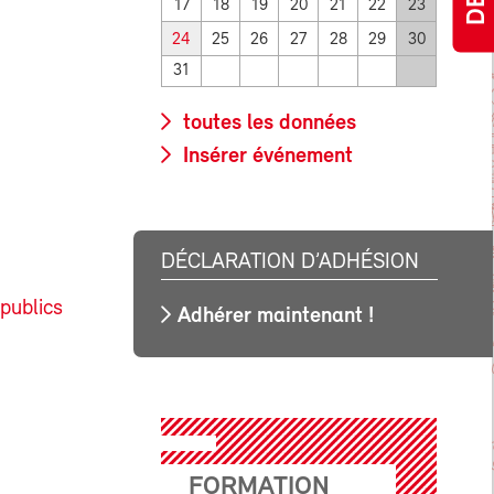
17
18
19
20
21
22
23
24
25
26
27
28
29
30
31
toutes les données
Insérer événement
DÉCLARATION D’ADHÉSION
publics
Adhérer maintenant !
FORMATION