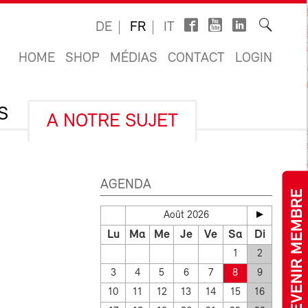
DE
FR
IT
HOME
SHOP
MÉDIAS
CONTACT
LOGIN
S
A NOTRE SUJET
AGENDA
DEVENIR MEMBRE
Août 2026
Lu
Ma
Me
Je
Ve
Sa
Di
1
2
3
4
5
6
7
8
9
10
11
12
13
14
15
16