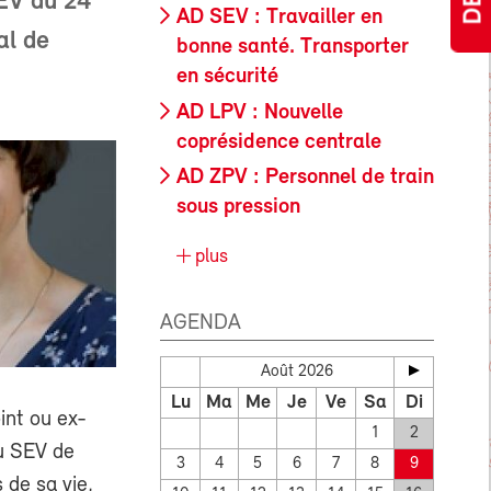
SEV du 24
AD SEV : Travailler en
al de
bonne santé. Transporter
en sécurité
AD LPV : Nouvelle
coprésidence centrale
AD ZPV : Personnel de train
sous pression
plus
AGENDA
Août 2026
Lu
Ma
Me
Je
Ve
Sa
Di
int ou ex-
1
2
au SEV de
3
4
5
6
7
8
9
 de sa vie,