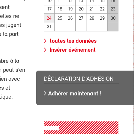
10
11
12
13
14
15
16
sent
17
18
19
20
21
22
23
’elles ne
24
25
26
27
28
29
30
es jugent
31
 la part
toutes les données
Insérer événement
bre à la
 peut s’en
DÉCLARATION D’ADHÉSION
tien avec
es et
Adhérer maintenant !
tique.