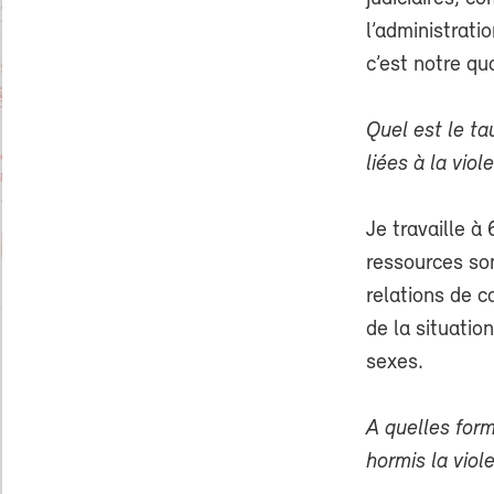
l’administrati
c’est notre qu
Quel est le t
liées à la vio
Je travaille 
ressources son
relations de 
de la situati
sexes.
A quelles for
hormis la vio