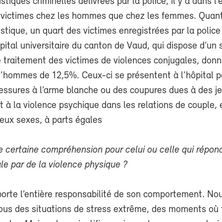
stiques criminelles délivrées par la police, il y a dans l
e victimes chez les hommes que chez les femmes. Quant
tique, un quart des victimes enregistrées par la police
tal universitaire du canton de Vaud, qui dispose d’un 
e traitement des victimes de violences conjugales, don
’hommes de 12,5%. Ceux-ci se présentent à l’hôpital po
essures à l’arme blanche ou des coupures dues à des je
t à la violence psychique dans les relations de couple, 
eux sexes, à parts égales
 certaine compréhension pour celui ou celle qui répon
le par de la violence physique ?
orte l’entière responsabilité de son comportement. No
ous des situations de stress extrême, des moments où 