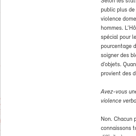
Selon les stati
public plus d
violence domes
hommes. L’Hôpi
spécial pour l
pourcentage d
soigner des bl
d’objets. Quan
provient des d
Avez-vous une
violence verba
Non. Chacun p
connaissons t