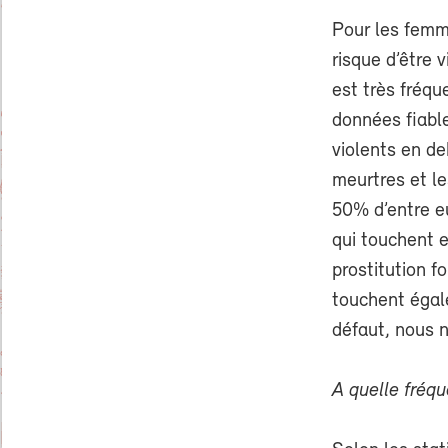
Pour les femme
risque d’être 
est très fréq
données fiabl
violents en de
meurtres et le
50% d’entre e
qui touchent e
prostitution f
touchent égal
défaut, nous 
A quelle fréq