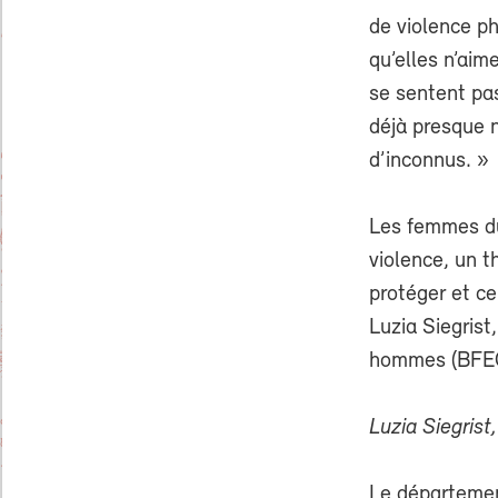
de violence p
qu’elles n’aim
se sentent pas
déjà presque 
d’inconnus. »
Les femmes du
violence, un 
protéger et ce
Luzia Siegrist
hommes (BFEG)
Luzia Siegrist
Le départemen