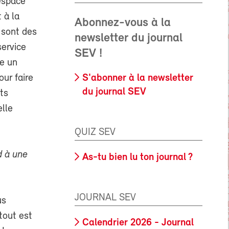
’espace
 à la
Abonnez-vous à la
 sont des
newsletter du journal
service
SEV !
ne un
ur faire
S'abonner à la newsletter
du journal SEV
ts
elle
QUIZ SEV
d à une
As-tu bien lu ton journal ?
JOURNAL SEV
us
tout est
Calendrier 2026 - Journal