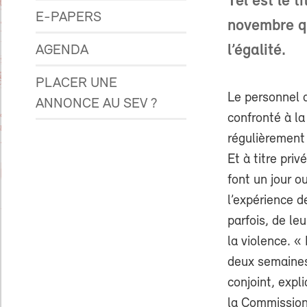
Tel est le 
E-PAPERS
novembre qu
l’égalité.
AGENDA
PLACER UNE
Le personnel 
ANNONCE AU SEV ?
confronté à la
régulièrement 
Et à titre pri
font un jour ou
l’expérience d
parfois, de le
la violence. «
deux semaines
conjoint, expl
la Commission