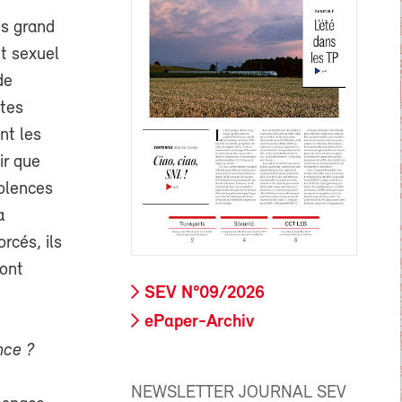
us grand
nt sexuel
de
ctes
nt les
ir que
olences
a
rcés, ils
font
SEV N°09/2026
ePaper-Archiv
nce ?
NEWSLETTER JOURNAL SEV