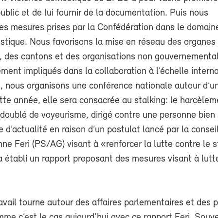
public et de lui fournir de la documentation. Puis nous
es mesures prises par la Confédération dans le domaine
stique. Nous favorisons la mise en réseau des organes 
, des cantons et des organisations non gouvernementa
nt impliqués dans la collaboration à l’échelle interna
 nous organisons une conférence nationale autour d’u
tte année, elle sera consacrée au stalking: le harcèlem
doublé de voyeurisme, dirigé contre une personne bien 
 d’actualité en raison d’un postulat lancé par la consei
ne Feri (PS/AG) visant à «renforcer la lutte contre le s
a établi un rapport proposant des mesures visant à lutt
avail tourne autour des affaires parlementaires et des 
omme c’est le cas aujourd’hui avec ce rapport Feri. Souv