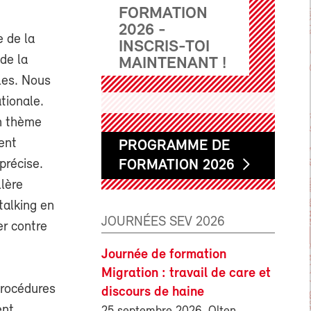
FORMATION
2026 -
 de la
INSCRIS-TOI
de la
MAINTENANT !
les. Nous
tionale.
n thème
ent
PROGRAMME DE
précise.
FORMATION 2026
llère
talking en
JOURNÉES SEV 2026
er contre
Journée de formation
Migration : travail de care et
procédures
discours de haine
ent,