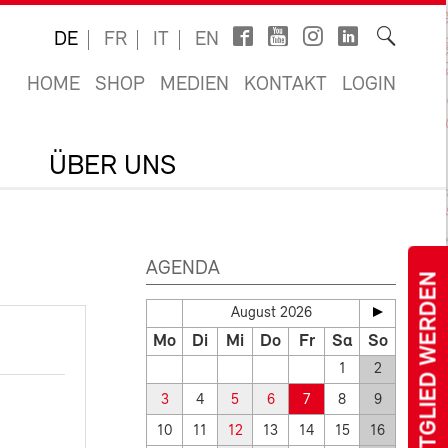
DE
FR
IT
EN
HOME
SHOP
MEDIEN
KONTAKT
LOGIN
ÜBER UNS
AGENDA
MITGLIED WERDEN
August 2026
Mo
Di
Mi
Do
Fr
Sa
So
1
2
3
4
5
6
7
8
9
10
11
12
13
14
15
16