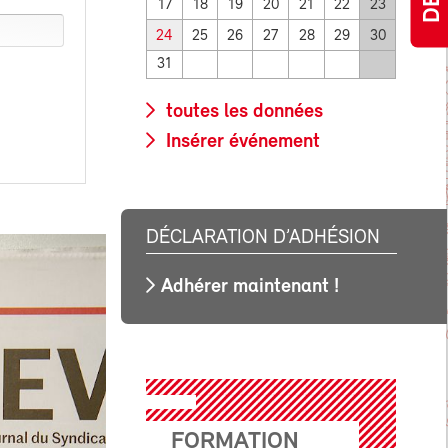
17
18
19
20
21
22
23
24
25
26
27
28
29
30
31
toutes les données
Insérer événement
DÉCLARATION D’ADHÉSION
Adhérer maintenant !
FORMATION