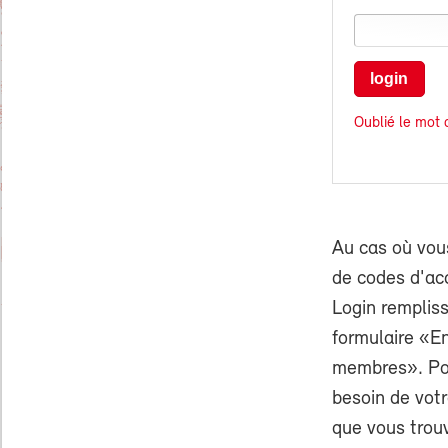
login
Oublié le mot 
Au cas où vou
de codes d'ac
Login rempliss
formulaire «E
membres». Pou
besoin de vo
que vous trouv