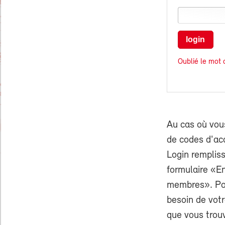
login
Oublié le mot 
Au cas où vou
de codes d'ac
Login rempliss
formulaire «E
membres». Pou
besoin de vo
que vous trouv