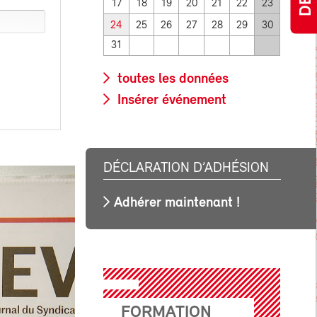
17
18
19
20
21
22
23
24
25
26
27
28
29
30
31
toutes les données
Insérer événement
DÉCLARATION D’ADHÉSION
Adhérer maintenant !
FORMATION