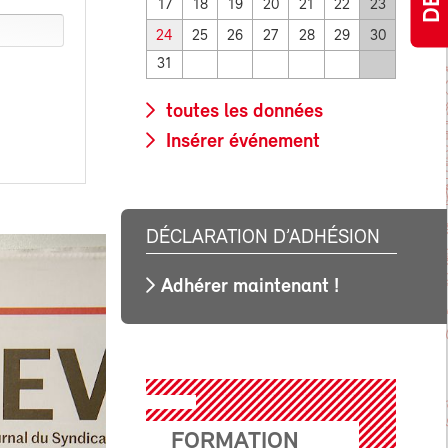
17
18
19
20
21
22
23
24
25
26
27
28
29
30
31
toutes les données
Insérer événement
DÉCLARATION D’ADHÉSION
Adhérer maintenant !
FORMATION