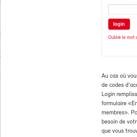
login
Oublié le mot 
Au cas où vou
de codes d'ac
Login rempliss
formulaire «E
membres». Pou
besoin de vo
que vous trouv