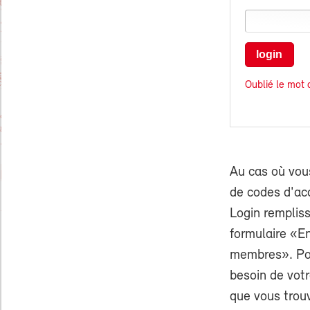
login
Oublié le mot 
Au cas où vou
de codes d'ac
Login rempliss
formulaire «E
membres». Pou
besoin de vo
que vous trouv