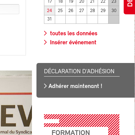
17
18
19
20
21
22
23
24
25
26
27
28
29
30
31
toutes les données
Insérer événement
DÉCLARATION D’ADHÉSION
Adhérer maintenant !
FORMATION