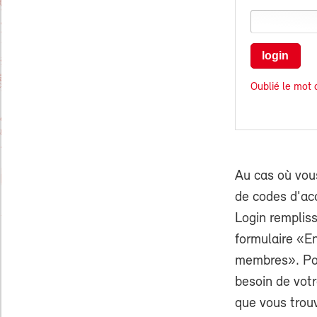
login
Oublié le mot 
Au cas où vou
de codes d'ac
Login rempliss
formulaire «E
membres». Pou
besoin de vo
que vous trouv