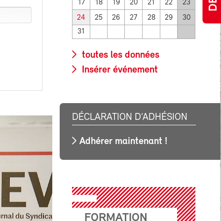
17
18
19
20
21
22
23
24
25
26
27
28
29
30
31
toutes les données
Insérer événement
DÉCLARATION D’ADHÉSION
Adhérer maintenant !
FORMATION