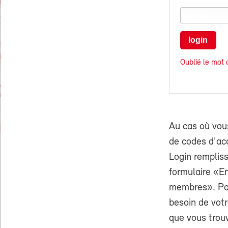
login
Oublié le mot 
Au cas où vou
de codes d'ac
Login rempliss
formulaire «E
membres». Pou
besoin de vo
que vous trouv