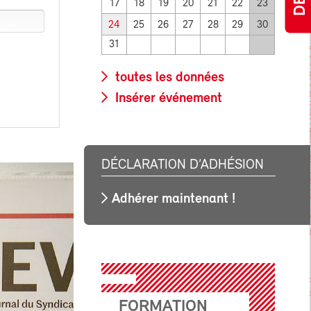
17
18
19
20
21
22
23
24
25
26
27
28
29
30
31
toutes les données
Insérer événement
DÉCLARATION D’ADHÉSION
Adhérer maintenant !
FORMATION