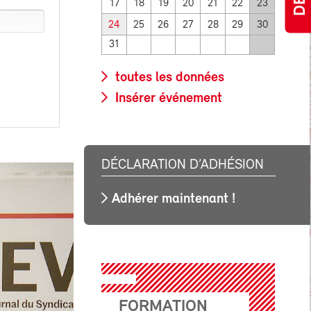
17
18
19
20
21
22
23
24
25
26
27
28
29
30
31
toutes les données
Insérer événement
DÉCLARATION D’ADHÉSION
Adhérer maintenant !
FORMATION