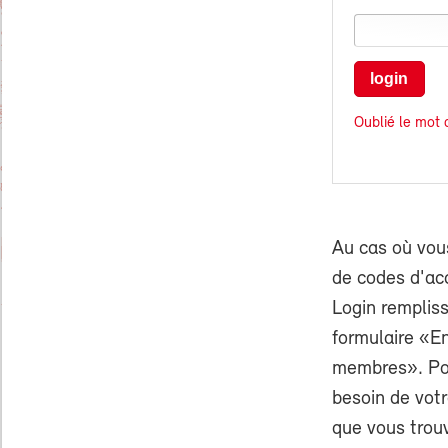
login
Oublié le mot 
Au cas où vou
de codes d'ac
Login rempliss
formulaire «E
membres». Pou
besoin de vo
que vous trouv