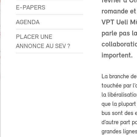
février à Ol
E-PAPERS
romande et 
VPT Ueli Mü
AGENDA
parle pas l
PLACER UNE
collaborati
ANNONCE AU SEV ?
importent.
La branche de
touchée par l
la libéralisati
que la plupar
bus sont des e
d’autre part p
grandes lignes