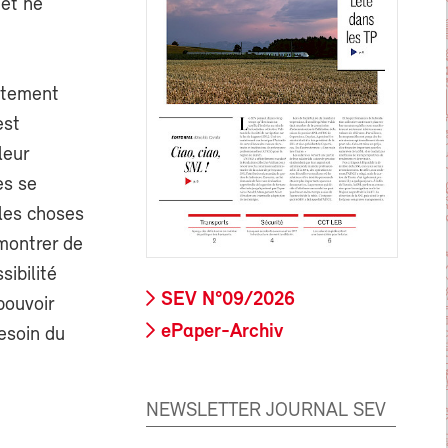
 et ne
rutement
est
leur
es se
 les choses
 montrer de
sibilité
SEV N°09/2026
pouvoir
ePaper-Archiv
esoin du
NEWSLETTER JOURNAL SEV