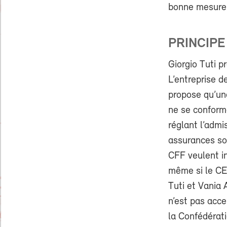
bonne mesure p
PRINCIPE
Giorgio Tuti p
L’entreprise 
propose qu’une
ne se conforme
réglant l’admi
assurances soc
CFF veulent i
même si le CE
Tuti et Vania A
n’est pas acc
la Confédérati