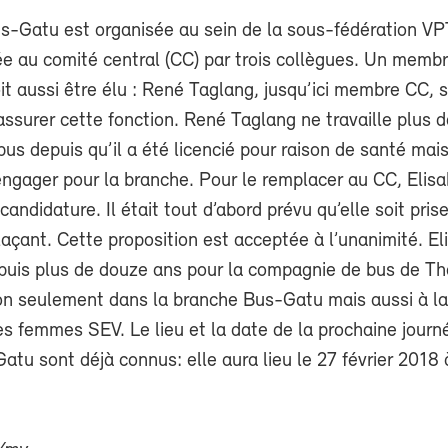
s-Gatu est organisée au sein de la sous-fédération VPT
ée au comité central (CC) par trois collègues. Un memb
t aussi être élu : René Taglang, jusqu’ici membre CC, s
ssurer cette fonction. René Taglang ne travaille plus 
bus depuis qu’il a été licencié pour raison de santé mais 
engager pour la branche. Pour le remplacer au CC, Elis
candidature. Il était tout d’abord prévu qu’elle soit pr
çant. Cette proposition est acceptée à l’unanimité. El
puis plus de douze ans pour la compagnie de bus de T
on seulement dans la branche Bus-Gatu mais aussi à la
s femmes SEV. Le lieu et la date de la prochaine journ
tu sont déjà connus: elle aura lieu le 27 février 2018 à