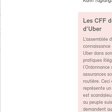
Karin Taglan
Les CFF do
d’Uber
L’assemblée de
connaissance a
Uber dans son 
pratiques illég
l’Ordonnance s
assurances soc
routière. Ceci
représente un 
est scandaleux
au peuple suis
demandent aux