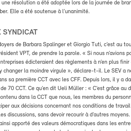
 une résolution a été adoptée lors de la journée de br
er. Elle a été soutenue à l’unanimité.
 SYNDICAT
doyers de Barbara Spalinger et Giorgio Tuti, c’est au tou
résident VPT, de prendre la parole. « Si nous n’avions p
entreprises édicteraient des règlements à n’en plus finir
y changer la moindre virgule », déclare-t-il. Le SEV a né
ns sa première CCT avec les CFF. Depuis lors, il y a d
 de 70 CCT. Ce qu’en dit Ueli Müller : « C’est grâce au d
contenu dans la CCT que nous, les membres du personn
iper aux décisions concernant nos conditions de travail
es discussions, sans devoir recourir à d’autres moyens.
ainsi apporté des valeurs démocratiques dans les entre