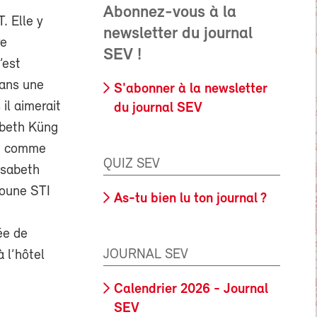
Abonnez-vous à la
. Elle y
newsletter du journal
re
SEV !
’est
dans une
S'abonner à la newsletter
il aimerait
du journal SEV
abeth Küng
ise comme
QUIZ SEV
isabeth
houne STI
As-tu bien lu ton journal ?
ée de
JOURNAL SEV
 l’hôtel
Calendrier 2026 - Journal
SEV