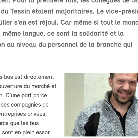
ten. Pour la première fois, les collègues de S
du Tessin étaient majoritaires. Le vice-prési
ller s’en est réjoui. Car même si tout le mon
a même langue, ce sont la solidarité et la
on au niveau du personnel de la branche qui
s bus est directement
’ouverture du marché et
on. D’une part parce
t des compagnies de
ntreprises privées,
arce que les bus
 sont en plein essor