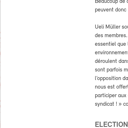
Beaucoup de c
peuvent donc p
Ueli Müller so
des membres. «
essentiel que 
environnement
déroulent dans
sont parfois m
l’opposition d
nous est offer
participer au
syndicat ! » c
ELECTION