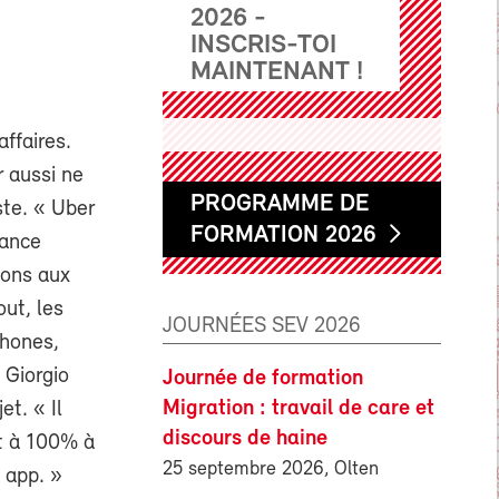
2026 -
INSCRIS-TOI
MAINTENANT !
ffaires.
 aussi ne
PROGRAMME DE
ste. « Uber
FORMATION 2026
nance
tions aux
out, les
JOURNÉES SEV 2026
phones,
 Giorgio
Journée de formation
Migration : travail de care et
et. « Il
discours de haine
nt à 100% à
25 septembre 2026, Olten
 app. »