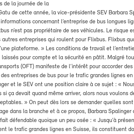
s de la journée de la
atu de cette année, la vice-présidente SEV Barbara Sp
 informations concernant l’entreprise de bus longues li
ixbus n’est pas propriétaire de ses véhicules. Le risque 
s autres entreprises qui roulent pour Flixbus. Flixbus qu
une plateforme. » Les conditions de travail et l’entreti
 laissés pour compte et la sécurité en pâtit. Malgré tout
ansports (OFT) manifeste de l’intérêt pour accorder des
des entreprises de bus pour le trafic grandes lignes en
ger et le SEV ont une position claire à ce sujet : « Nou
 si ça devait quand même arriver, alors nous voulons d
ceptables. » On peut dès lors se demander quelles sont
sage dans la branche et à ce propos, Barbara Spalinger 
 fait défendable quoique un peu osée : « Jusqu’à présen
nt le trafic grandes lignes en Suisse, ils constituent d