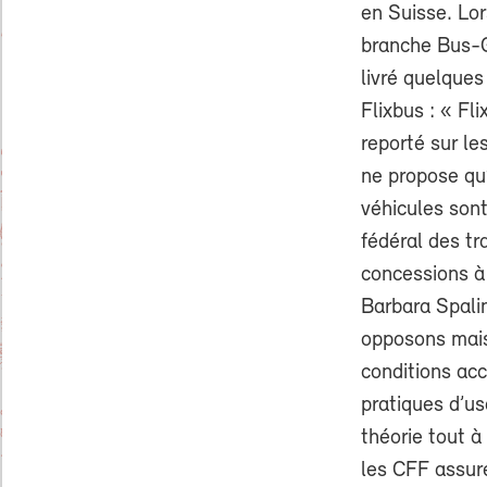
en Suisse. Lor
branche Bus-G
livré quelques
Flixbus : « Fl
reporté sur le
ne propose qu’
véhicules sont
fédéral des tr
concessions à 
Barbara Spalin
opposons mais
conditions ac
pratiques d’u
théorie tout à
les CFF assure