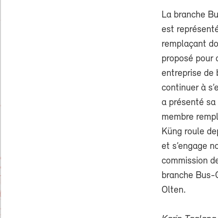
La branche Bu
est représent
remplaçant doi
proposé pour a
entreprise de 
continuer à s’
a présenté sa 
membre rempla
Küng roule de
et s’engage n
commission de
branche Bus-Ga
Olten.