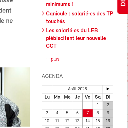
uisse
minimums !
dent
Canicule : salarié·es des TP
de ne
touchés
Les salarié·es du LEB
plébiscitent leur nouvelle
CCT
plus
AGENDA
Août 2026
Lu
Ma
Me
Je
Ve
Sa
Di
1
2
3
4
5
6
7
8
9
10
11
12
13
14
15
16