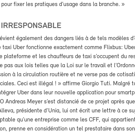
our fixer les pratiques d’usage dans la branche. »
 IRRESPONSABLE
révient également des dangers liés à de tels modèles d’a
de taxi Uber fonctionne exactement comme Flixbus: Uber
 plateforme et les chauffeurs de taxi s’occupent du re
 pas aux lois telles que la Loi sur le travail et l’Ordon
ssion à la circulation routière et ne verse pas de cotisa
iales. Ceci est illégal ! » affirme Giorgio Tuti. Malgré t
ntégrer Uber dans leur nouvelle application pour smart
O Andreas Meyer s’est distancié de ce projet après que
lleva, présidente d’Unia, lui ont écrit une lettre à ce suj
eptable qu’une entreprise comme les CFF, qui appartie
on, prenne en considération un tel prestataire dans son