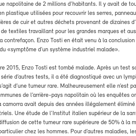
ue napolitaine de 2 millions d’habitants. Il y avait de to
n plastique utilisées pour recouvrir les serres, pannea
ières de cuir et autres déchets provenant de dizaines d
de textiles travaillant pour les grandes marques et aus
 la contrefaçon. Enzo Tosti en était venu à la conclusion 
e du «symptôme d’un système industriel malade».
bre 2015, Enzo Tosti est tombé malade. Après un test s
 série d’autres tests, il a été diagnostiqué avec un ly
 s’agit d’une tumeur rare. Malheureusement elle n’est pa
ommunes de l’arrière-pays napolitain où les enquêtes o
la camorra avait depuis des années illégalement éliminé
riels. Une étude de l’Institut italien supérieur de la san
diffusion de cette tumeur rare supérieure de 50% à la
particulier chez les hommes. Pour d’autres maladies, le