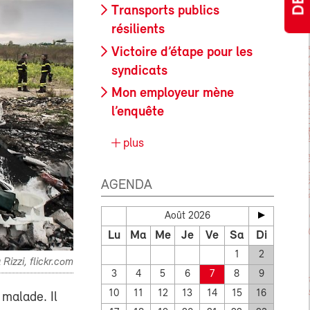
Transports publics
résilients
Victoire d’étape pour les
syndicats
Mon employeur mène
l’enquête
plus
AGENDA
Août 2026
Lu
Ma
Me
Je
Ve
Sa
Di
1
2
Rizzi, flickr.com
3
4
5
6
7
8
9
10
11
12
13
14
15
16
 malade. Il