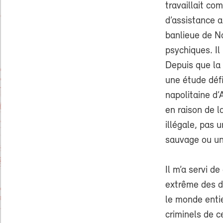
travaillait co
d’assistance 
banlieue de Na
psychiques. Il
Depuis que la
une étude déf
napolitaine d’
en raison de l
illégale, pas
sauvage ou un 
Il m’a servi d
extrême des d
le monde entie
criminels de c