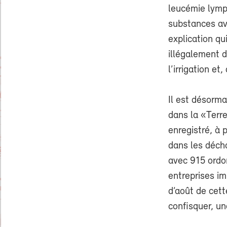
leucémie lymp
substances av
explication qu
illégalement d
l’irrigation et
Il est désorm
dans la «Terre
enregistré, à 
dans les décha
avec 915 ordo
entreprises im
d’août de cett
confisquer, un