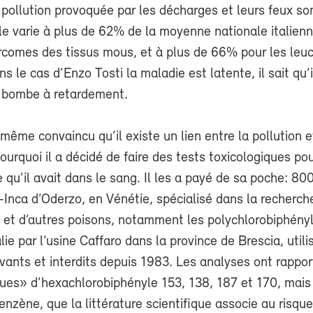
pollution provoquée par les décharges et leurs feux so
le varie à plus de 62% de la moyenne nationale italienn
rcomes des tissus mous, et à plus de 66% pour les leu
s le cas d’Enzo Tosti la maladie est latente, il sait qu’
 bombe à retardement.
i-même convaincu qu’il existe un lien entre la pollution 
pourquoi il a décidé de faire des tests toxicologiques po
qu’il avait dans le sang. Il les a payé de sa poche: 80
-Inca d’Oderzo, en Vénétie, spécialisé dans la recherch
 et d’autres poisons, notamment les polychlorobiphény
alie par l’usine Caffaro dans la province de Brescia, uti
lvants et interdits depuis 1983. Les analyses ont rappo
ques» d’hexachlorobiphényle 153, 138, 187 et 170, mais
nzène, que la littérature scientifique associe au risqu