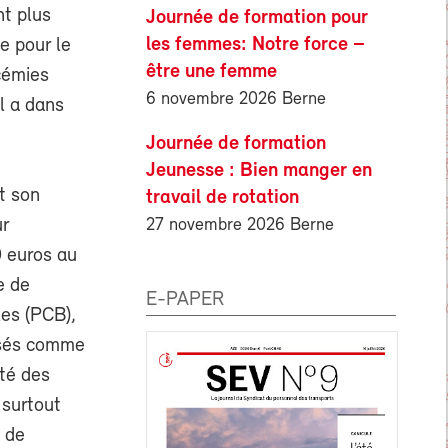
nt plus
Journée de formation pour
les femmes: Notre force –
e pour le
être une femme
cémies
6 novembre 2026 Berne
il a dans
Journée de formation
Jeunesse : Bien manger en
et son
travail de rotation
27 novembre 2026 Berne
ur
0 euros au
e de
E-PAPER
les (PCB),
lisés comme
rté des
 surtout
e de