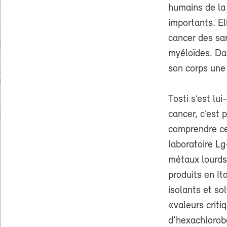
humains de la 
importants. El
cancer des sa
myéloïdes. Dan
son corps une
Tosti s’est lu
cancer, c’est 
comprendre ce 
laboratoire Lg
métaux lourds
produits en It
isolants et so
«valeurs criti
d’hexachlorobe