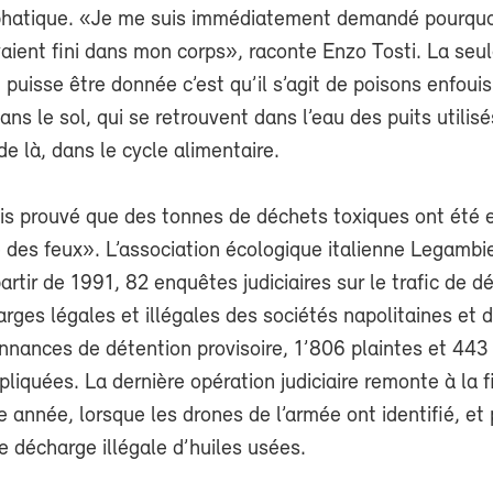
hatique. «Je me suis immédiatement demandé pourquo
aient fini dans mon corps», raconte Enzo Tosti. La seu
i puisse être donnée c’est qu’il s’agit de poisons enfouis
ans le sol, qui se retrouvent dans l’eau des puits utilis
, de là, dans le cycle alimentaire.
ais prouvé que des tonnes de déchets toxiques ont été 
 des feux». L’association écologique italienne Legambi
partir de 1991, 82 enquêtes judiciaires sur le trafic de d
rges légales et illégales des sociétés napolitaines et 
nnances de détention provisoire, 1’806 plaintes et 443
pliquées. La dernière opération judiciaire remonte à la 
e année, lorsque les drones de l’armée ont identifié, et
e décharge illégale d’huiles usées.