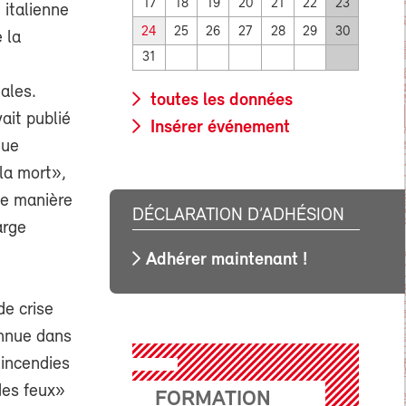
17
18
19
20
21
22
23
 italienne
24
25
26
27
28
29
30
 la
31
ales.
toutes les données
ait publié
Insérer événement
eue
la mort»,
de manière
DÉCLARATION D’ADHÉSION
arge
Adhérer maintenant !
de crise
onnue dans
 incendies
des feux»
FORMATION