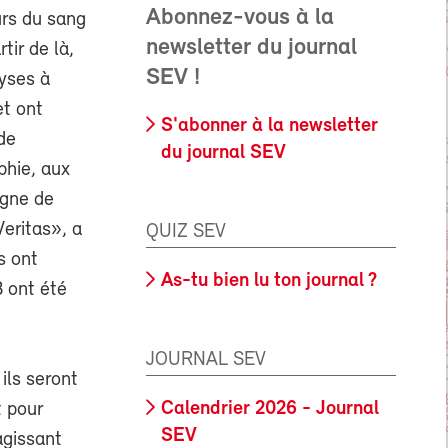
Abonnez-vous à la
urs du sang
newsletter du journal
tir de là,
SEV !
lyses à
et ont
S'abonner à la newsletter
de
du journal SEV
phie, aux
agne de
Veritas», a
QUIZ SEV
s ont
As-tu bien lu ton journal ?
 ont été
JOURNAL SEV
ils seront
Calendrier 2026 - Journal
t pour
SEV
agissant