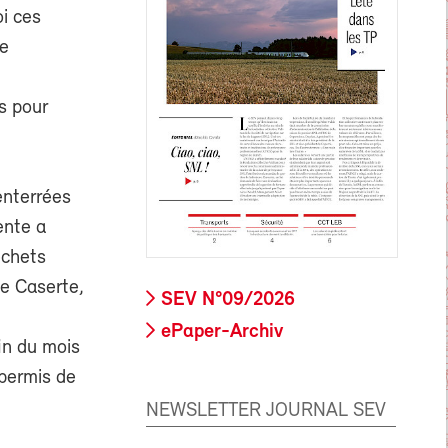
i ces
le
és pour
enterrées
ente a
échets
de Caserte,
SEV N°09/2026
ePaper-Archiv
fin du mois
 permis de
NEWSLETTER JOURNAL SEV