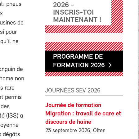
ut: pneus
2026 -
INSCRIS-TOI
ux
MAINTENANT !
’usines de
si pour
qu’il ne
PROGRAMME DE
FORMATION 2026
anguin de
mphome non
s rare
JOURNÉES SEV 2026
nt permis
Journée de formation
 des
Migration : travail de care et
té (ISS) a
discours de haine
 moyenne
25 septembre 2026, Olten
s dégâts