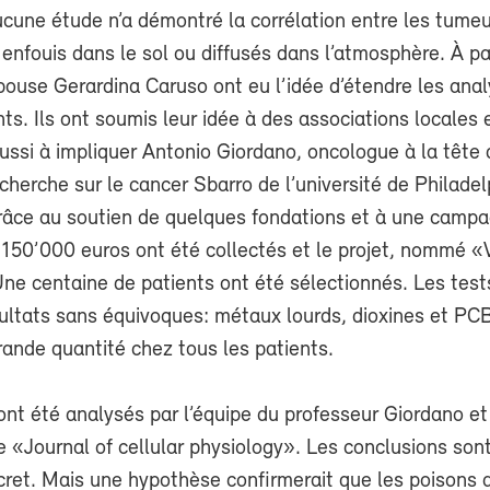
cune étude n’a démontré la corrélation entre les tume
 enfouis dans le sol ou diffusés dans l’atmosphère. À par
pouse Gerardina Caruso ont eu l’idée d’étendre les ana
nts. Ils ont soumis leur idée à des associations locales 
ssi à impliquer Antonio Giordano, oncologue à la tête 
recherche sur le cancer Sbarro de l’université de Philadel
râce au soutien de quelques fondations et à une camp
 150’000 euros ont été collectés et le projet, nommé «
ne centaine de patients ont été sélectionnés. Les test
ultats sans équivoques: métaux lourds, dioxines et PCB
ande quantité chez tous les patients.
ont été analysés par l’équipe du professeur Giordano et 
e «Journal of cellular physiology». Les conclusions son
cret. Mais une hypothèse confirmerait que les poisons 