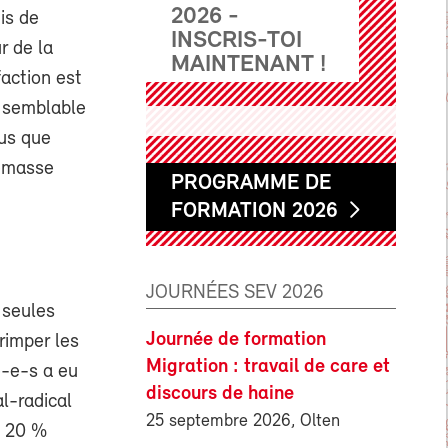
2026 -
is de
INSCRIS-TOI
r de la
MAINTENANT !
faction est
t semblable
lus que
nemasse
PROGRAMME DE
FORMATION 2026
JOURNÉES SEV 2026
 seules
Journée de formation
rimper les
Migration : travail de care et
é-e-s a eu
discours de haine
al-radical
25 septembre 2026, Olten
e 20 %