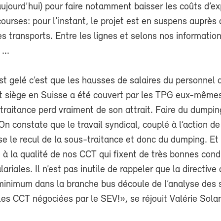
ujourd’hui) pour faire notamment baisser les coûts d’exp
ourses: pour l’instant, le projet est en suspens auprès 
 transports. Entre les lignes et selons nos informations
...
est gelé c’est que les hausses de salaires du personnel
nt siège en Suisse a été couvert par les TPG eux-même
traitance perd vraiment de son attrait. Faire du dumpin
 On constate que le travail syndical, couplé à l’action de
se le recul de la sous-traitance et donc du dumping. Et 
 à la qualité de nos CCT qui fixent de très bonnes condi
riales. Il n’est pas inutile de rappeler que la directive
 minimum dans la branche bus découle de l’analyse des 
les CCT négociées par le SEV!», se réjouit Valérie Sola