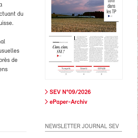
a
ectuant du
uisse.
nal
 usuelles
près de
iens
SEV N°09/2026
ePaper-Archiv
NEWSLETTER JOURNAL SEV