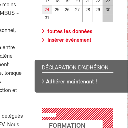
17
18
19
20
21
22
23
e moins
24
25
26
27
28
29
30
GEMBUS -
31
sonnel,
toutes les données
Insérer événement
e entre
alérie
ment
DÉCLARATION D’ADHÉSION
e, lorsque
Adhérer maintenant !
s
ction et
s délégués
EV. Nous
FORMATION