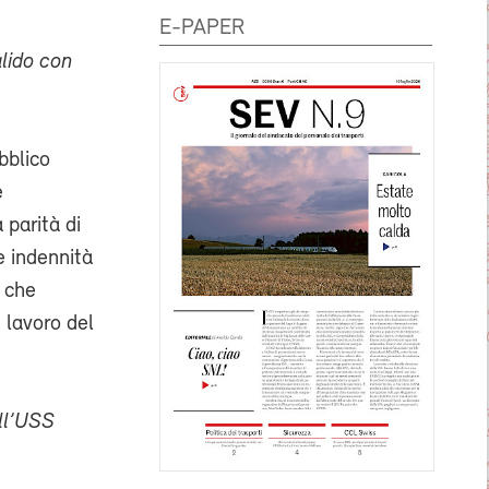
E-PAPER
alido con
bblico
e
parità di
e indennità
o che
 lavoro del
ell’USS