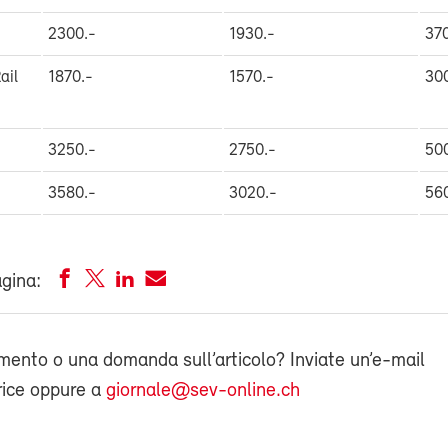
2300.-
1930.-
370
ail
1870.-
1570.-
30
3250.-
2750.-
50
3580.-
3020.-
56
agina:
ento o una domanda sull’articolo? Inviate un’e-mail
rice oppure a
giornale@sev-online.ch