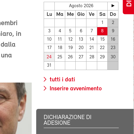
Agosto 2026
1
Lu
Ma
Me
Gio
Ve
Sa
Do
membri
1
2
3
4
5
6
7
8
9
iaro, in
10
11
12
13
14
15
16
 dalla
17
18
19
20
21
22
23
 una
24
25
26
27
28
29
30
31
tutti i dati
Inserire avvenimento
DICHIARAZIONE DI
ADESIONE