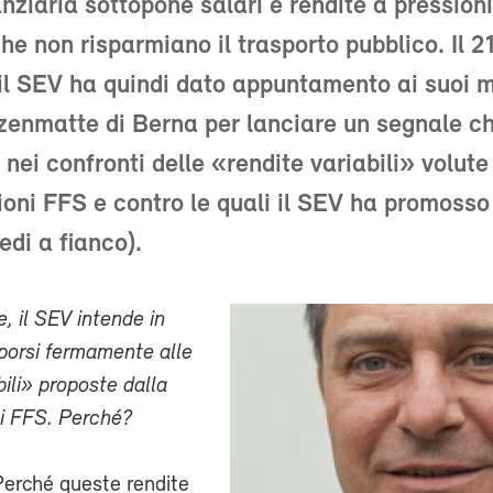
anziaria sottopone salari e rendite a pressioni
he non risparmiano il trasporto pubblico. Il 2
il SEV ha quindi dato appuntamento ai suoi 
zenmatte di Berna per lanciare un segnale ch
nei confronti delle «rendite variabili» volute
oni FFS e contro le quali il SEV ha promosso
edi a fianco).
e, il SEV intende in
pporsi fermamente alle
bili» proposte dalla
i FFS. Perché?
Perché queste rendite