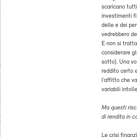
scaricano tutti 
investimenti fi
delle e dei pen
vedrebbero dec
E non si tratta
considerare gl
sotto). Una vo
reddito certo 
l’affitto che 
variabili intol
Ma questi ris
di rendita in 
Le crisi finanz