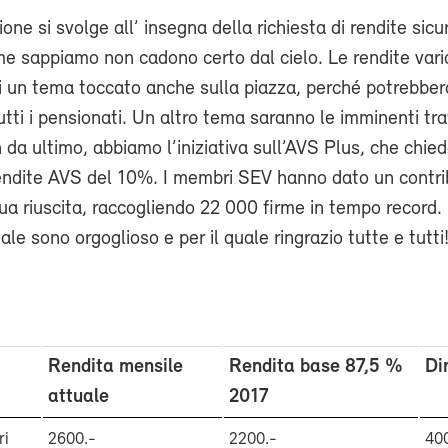
one si svolge all’ insegna della richiesta di rendite sicu
me sappiamo non cadono certo dal cielo. Le rendite varia
i un tema toccato anche sulla piazza, perché potrebber
utti i pensionati. Un altro tema saranno le imminenti tra
n da ultimo, abbiamo l’iniziativa sull’AVS Plus, che chied
 rendite AVS del 10%. I membri SEV hanno dato un contr
sua riuscita, raccogliendo 22 000 firme in tempo record.
ale sono orgoglioso e per il quale ringrazio tutte e tutti
Rendita mensile
Rendita base 87,5 %
Di
attuale
2017
ri
2600.-
2200.-
40