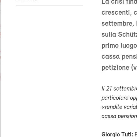
La crisi fin
crescenti, c
settembre, 
sulla Schüt
primo luogo 
cassa pensi
petizione (v
Il 21 settembr
particolare o
«rendite varia
cassa pension
Giorgio Tuti: