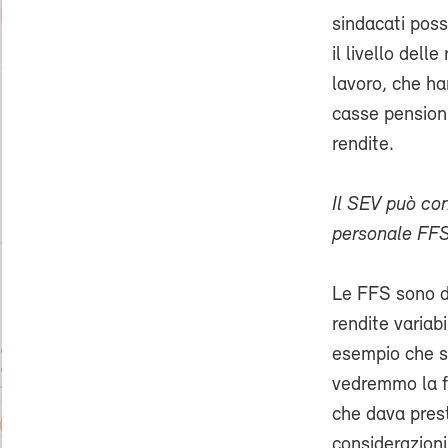
sindacati poss
il livello dell
lavoro, che ha
casse pensioni
rendite.
Il SEV può co
personale FFS
Le FFS sono di
rendite variab
esempio che sa
vedremmo la f
che dava prest
considerazioni