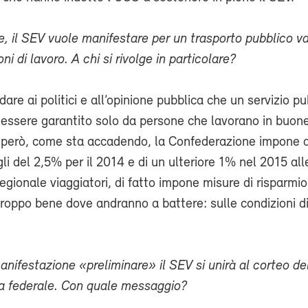
e, il SEV vuole manifestare per un trasporto pubblico v
i di lavoro. A chi si rivolge in particolare?
are ai politici e all’opinione pubblica che un servizio pu
 essere garantito solo da persone che lavorano in buon
 però, come sta accadendo, la Confederazione impone a 
gli del 2,5% per il 2014 e di un ulteriore 1% nel 2015 all
 regionale viaggiatori, di fatto impone misure di risparmi
roppo bene dove andranno a battere: sulle condizioni di
nifestazione «preliminare» il SEV si unirà al corteo d
za federale. Con quale messaggio?