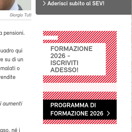
Aderisci subito al SEV!
Giorgio Tuti
a pensioni.
FORMAZIONE
quadro qui
2026 -
e su di un
ISCRIVITI
 malati o
ADESSO!
rendite
di aumenti
PROGRAMMA DI
FORMAZIONE 2026
aso, né i