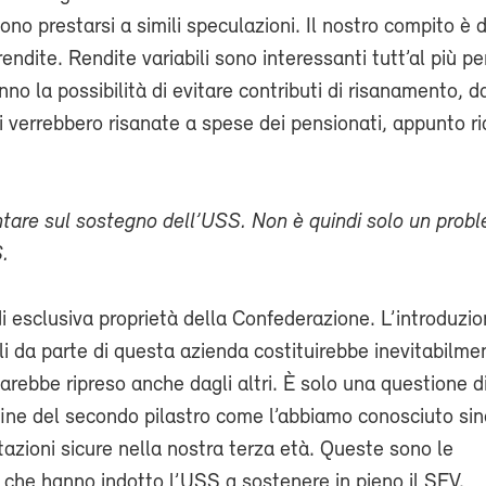
ono prestarsi a simili speculazioni. Il nostro compito è d
e rendite. Rendite variabili sono interessanti tutt’al più per
nno la possibilità di evitare contributi di risanamento, d
 verrebbero risanate a spese dei pensionati, appunto r
ntare sul sostegno dell’USS. Non è quindi solo un prob
.
 esclusiva proprietà della Confederazione. L’introduzio
ili da parte di questa azienda costituirebbe inevitabilme
rebbe ripreso anche dagli altri. È solo una questione 
ine del secondo pilastro come l’abbiamo conosciuto sin
azioni sicure nella nostra terza età. Queste sono le
 che hanno indotto l’USS a sostenere in pieno il SEV.