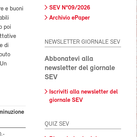
SEV N°09/2026
re e buoni
bili
Archivio ePaper
o poi
ttative
NEWSLETTER GIORNALE SEV
e di
ibuto
Abbonatevi alla
 Un
newsletter del giornale
!
SEV
Iscriviti alla newsletter del
giornale SEV
minuzione
QUIZ SEV
0.-