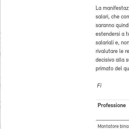
La manifestazi
salari, che co
saranno quind
estendersi a t
salariali e, no
rivalutare le
decisivo alla 
primato del qu
Fi
Professione
Montatore bina