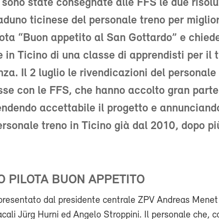
o sono state consegnate alle FFS le due risolu
aduno ticinese del personale treno per miglior
lota “Buon appetito al San Gottardo” e chiede
 in Ticino di una classe di apprendisti per il t
za. Il 2 luglio le rivendicazioni del personale
sse con le FFS, che hanno accolto gran parte
rendendo accettabile il progetto e annunciando
ersonale treno in Ticino già dal 2010, dopo pi
 PILOTA BUON APPETITO
ppresentato dal presidente centrale ZPV Andreas Menet 
acali Jürg Hurni ed Angelo Stroppini. Il personale che, co