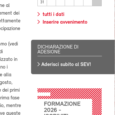
31
ne al
gement dei
tutti i dati
fettamente
Inserire avvenimento
ecipazione
smo (vedi
DICHIARAZIONE DI
di
ADESIONE
izzato in
Aderisci subito al SEV!
no i
e alla
agosto,
e dei primi
prima fase
FORMAZIONE
zio, mentre
2026 -
ove queste