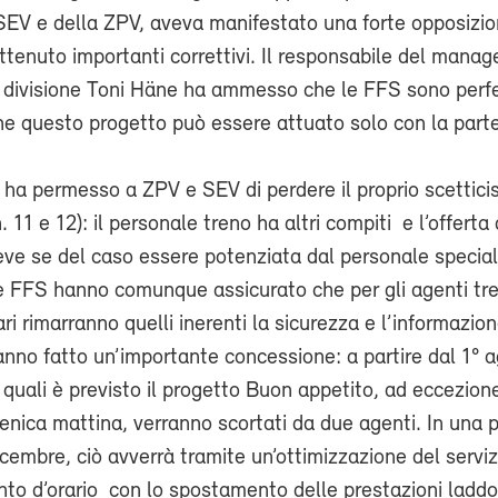
SEV e della ZPV, aveva manifestato una forte opposizio
ttenuto importanti correttivi. Il responsabile del mana
la divisione Toni Häne ha ammesso che le FFS sono per
he questo progetto può essere attuato solo con la part
e.
 ha permesso a ZPV e SEV di perdere il proprio scettici
 11 e 12): il personale treno ha altri compiti e l’offerta 
eve se del caso essere potenziata dal personale special
Le FFS hanno comunque assicurato che per gli agenti tre
ari rimarranno quelli inerenti la sicurezza e l’informazion
anno fatto un’importante concessione: a partire dal 1° 
ui quali è previsto il progetto Buon appetito, ad eccezion
nica mattina, verranno scortati da due agenti. In una 
cembre, ciò avverrà tramite un’ottimizzazione del servi
to d’orario con lo spostamento delle prestazioni ladd