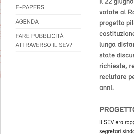
Il 22 giugn
E-PAPERS
votate al R
AGENDA
progetto pi
costituzione
FARE PUBBLICITÀ
lunga distan
ATTRAVERSO IL SEV?
state discu
richieste, 
reclutare p
anni.
PROGETTO
Il SEV era ra
segretari sind