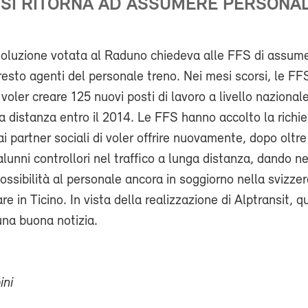
O SI RITORNA AD ASSUMERE PERSONA
soluzione votata al Raduno chiedeva alle FFS di assume
presto agenti del personale treno. Nei mesi scorsi, le F
voler creare 125 nuovi posti di lavoro a livello nazional
ga distanza entro il 2014. Le FFS hanno accolto la richie
 partner sociali di voler offrire nuovamente, dopo oltre
alunni controllori nel traffico a lunga distanza, dando ne
ssibilità al personale ancora in soggiorno nella svizze
are in Ticino. In vista della realizzazione di Alptransit, 
na buona notizia.
ini