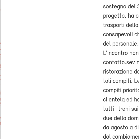
sostegno del 
progetto, ha o
trasporti del
consapevoli c
del personal
L’incontro non
contatto.sev n.
ristorazione d
tali compiti. 
compiti priorit
clientela ed h
tutti i treni s
due della dome
da agosto a di
dal cambiamen