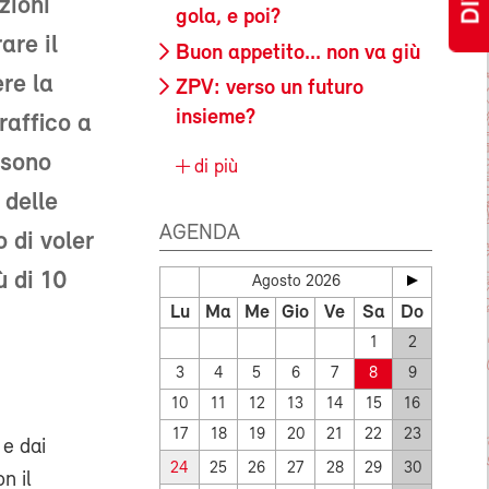
zioni
gola, e poi?
are il
Buon appetito... non va giù
re la
ZPV: verso un futuro
insieme?
raffico a
 sono
di più
 delle
AGENDA
 di voler
ù di 10
Agosto 2026
Lu
Ma
Me
Gio
Ve
Sa
Do
1
2
3
4
5
6
7
8
9
10
11
12
13
14
15
16
17
18
19
20
21
22
23
e dai
24
25
26
27
28
29
30
n il