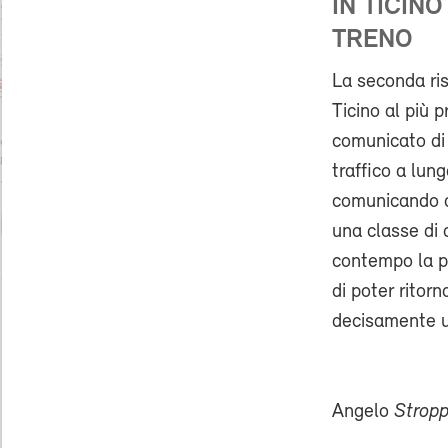
IN TICIN
TRENO
La seconda ri
Ticino al più 
comunicato di 
traffico a lun
comunicando ai
una classe di 
contempo la po
di poter ritorn
decisamente u
Angelo
Stropp