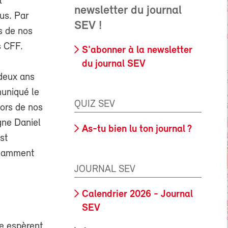
t
newsletter du journal
us. Par
SEV !
s de nos
s CFF.
S'abonner à la newsletter
du journal SEV
 deux ans
muniqué le
QUIZ SEV
hors de nos
gne Daniel
As-tu bien lu ton journal ?
st
notamment
JOURNAL SEV
Calendrier 2026 - Journal
SEV
se espèrent