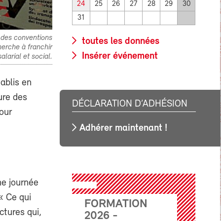
24
25
26
27
28
29
30
31
s des conventions
toutes les données
herche à franchir
Insérer événement
larial et social.
ablis en
ure des
DÉCLARATION D’ADHÉSION
our
Adhérer maintenant !
ne journée
« Ce qui
FORMATION
ctures qui,
2026 -