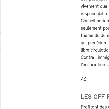
vivement que l
responsabilit
Conseil nation
seulement pour
thème du dump
qui précèderont
libre circulati
Contre l’immi
l’association 
AC
LES CFF 
Profitant des o