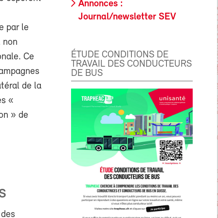
Annonces :
Journal/newsletter SEV
e par le
l non
ÉTUDE CONDITIONS DE
onale. Ce
TRAVAIL DES CONDUCTEURS
 campagnes
DE BUS
atéral de la
es «
on » de
S
n des