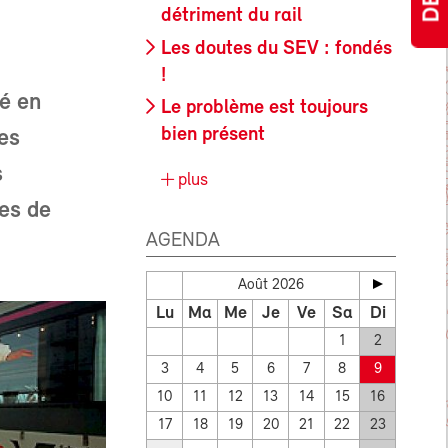
détriment du rail
Les doutes du SEV : fondés
!
ré en
Le problème est toujours
bien présent
les
s
plus
nes de
AGENDA
Août 2026
Lu
Ma
Me
Je
Ve
Sa
Di
1
2
3
4
5
6
7
8
9
10
11
12
13
14
15
16
17
18
19
20
21
22
23