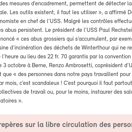
 des mesures d’encadrement, permettent de détecter la
le. Les outils existent, il faut les utiliser », a affirmé D
onomiste en chef de l’USS. Malgré les contrôles effect
es abus persistent. Le président de l’USS Paul Rechste
oncé « ces abus grossiers qui s’accumulent, par exem
usine d’incinération des déchets de Winterthour qui ne r
e l’heure au lieu des 22 fr. 70 garantis par la convention
Le 3 octobre à Berne, Renzo Ambrosetti, coprésident d’U
t que « des personnes dans notre pays travaillent pour
r mois, c’est scandaleux ! C’est pourquoi il faut partou
llectives de travail ou, pour le moins, instaurer des sal
atoires ».
epères sur la libre circulation des pers