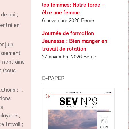
les femmes: Notre force –
être une femme
de oui ;
6 novembre 2026 Berne
 entré en
Journée de formation
Jeunesse : Bien manger en
r juin
travail de rotation
lissement
27 novembre 2026 Berne
 n’entraîne
e (sous-
E-PAPER
tions : 1.
tions
es
ployeurs,
e travail ;