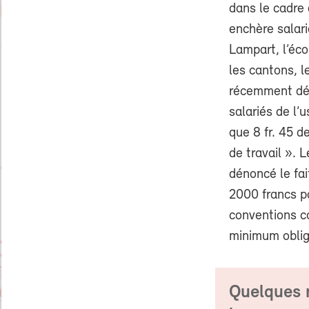
dans le cadre
enchère salaria
Lampart, l’éc
les cantons, l
récemment dén
salariés de l’
que 8 fr. 45 d
de travail ». 
dénoncé le fai
2000 francs pa
conventions co
minimum oblig
Quelques r