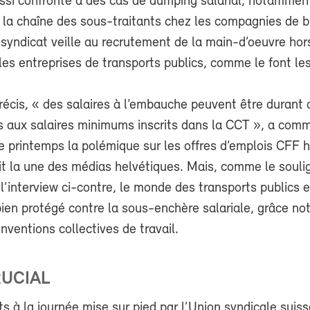
ssi confronté à des cas de dumping salarial, notammen
 la chaîne des sous-traitants chez les compagnies de b
e syndicat veille au recrutement de la main-d’oeuvre hor
 les entreprises de transports publics, comme le font le
récis, « des salaires à l’embauche peuvent être durant
rs aux salaires minimums inscrits dans la CCT », a com
e printemps la polémique sur les offres d’emplois CFF 
ait la une des médias helvétiques. Mais, comme le souli
’interview ci-contre, le monde des transports publics e
bien protégé contre la sous-enchère salariale, grâce 
ventions collectives de travail.
RUCIAL
ts à la journée mise sur pied par l’Union syndicale suis