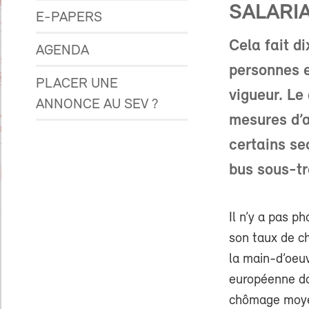
SALARI
E-PAPERS
Cela fait di
AGENDA
personnes e
PLACER UNE
vigueur. Le
ANNONCE AU SEV ?
mesures d’
certains se
bus sous-tr
Il n’y a pas p
son taux de c
la main-d’oeuv
européenne do
chômage moyen