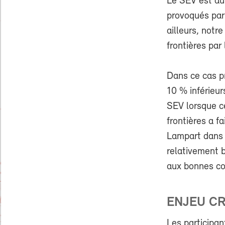
Le SEV est au
provoqués par
ailleurs, notr
frontières par
Dans ce cas p
10 % inférieu
SEV lorsque c
frontières a f
Lampart dans l
relativement 
aux bonnes con
ENJEU C
Les participan