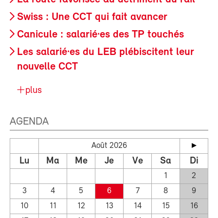
Swiss : Une CCT qui fait avancer
Canicule : salarié·es des TP touchés
Les salarié·es du LEB plébiscitent leur
nouvelle CCT
plus
AGENDA
Août 2026
Lu
Ma
Me
Je
Ve
Sa
Di
1
2
3
4
5
6
7
8
9
10
11
12
13
14
15
16